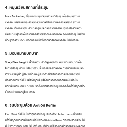
4. หมุนเวียนสถานที่ประชุม
Mark Zuckerberg เชื่อในการหมุนเวียนสถานที่ประชุมเพื่อรักษาสภาพ
แวดล้อมให้สดใหม่และสร้างแรงบันดาลใจในความคิดสร้างสรรค์ สภาพ
แวดล้อมที่แตกต่างกันสามารถจุดประกายความคิดใหม่ๆ และป้องกันความ
จำเจ นำไปสู่การเพิ่มความคิดสร้างสรรค์และผลิตภาพ ลองจัดประชุมในส่วน
ต่างๆ ของสำนักงานหรือกลางแจ้งเพื่อรักษาสภาพแวดล้อมให้มีพลวัต
5. มอบหมายบทบาท
Sheryl Sandberg เน้นย้ำถึงความสำคัญของการมอบหมายบทบาทเพื่อ
ให้การประชุมดำเนินไปอย่างราบรื่นและมีประสิทธิภาพ การกำหนดบทบาท
เฉพาะ เช่น ผู้นำ ผู้จดบันทึก และผู้จับเวลา ช่วยจัดการการประชุมอย่างมี
ประสิทธิภาพ ทำให้มั่นใจว่าทุกแง่มุมได้รับการครอบคลุมและไม่มีอะไร
ตกหล่น ควรมอบหมายบทบาทตั้งแต่เริ่มการประชุมแต่ละครั้งเพื่อให้ทุกอย่าง
เป็นระเบียบและอยู่ในแนวทาง
6. จบประชุมด้วย Action Items
Elon Musk ทำให้แน่ใจว่าทุกการประชุมจบลงด้วย Action Items ที่ชัดเจน
เพื่อให้ทุกคนทราบขั้นตอนต่อไปของตน Action Items ที่เฉพาะเจาะจงช่วยให้
มั่นใจว่าการอภิปรายนำไปสู่ขั้นตอนที่ปฏิบัติได้จริงและมีการติดตามผล ควร