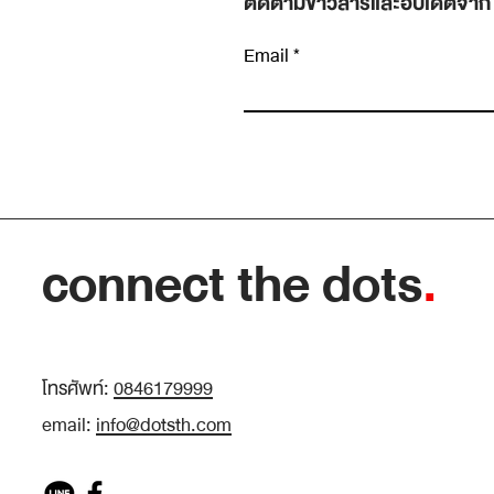
ติดตามข่าวสารและอัปเดตจาก
Email
เขียนความคิดเห็น…
ข้อมูลเยอะขึ้น ไม่ได้แปลว่าตัดสินใจดีขึ้น: ทักษะ
แยก “สัญญาณ” ออกจาก “เสียงรบกวน”
connect the dots
.
โทรศัพท์:
0846179999
email:
info@dotsth.com