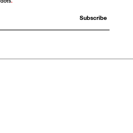
 dots
.
Subscribe
Halo Effect: ทำไมคนที่เก่งเรื่องหนึ่ง ถึงถูกมอง
ว่าเก่งไปหมดทุกเรื่องโดยที่ไม่มีใครตรวจสอบ