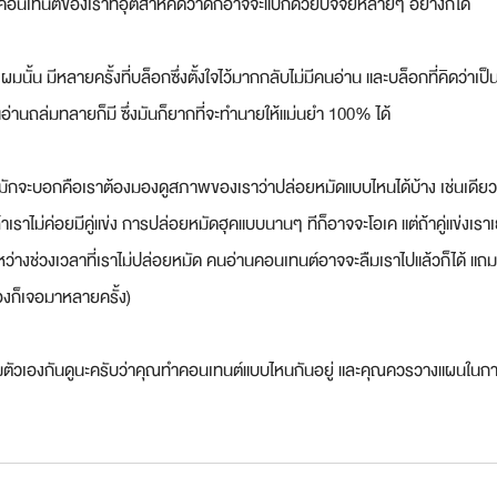
เทนต์ของเราที่อุตส่าห์คิดว่าดีก็อาจจะแป๊กด้วยปัจจัยหลายๆ อย่างก็ได้
ั้น มีหลายครั้งที่บล็อกซึ่งตั้งใจไว้มากกลับไม่มีคนอ่าน และบล็อกที่คิดว่าเป็
นอ่านถล่มทลายก็มี ซึ่งมันก็ยากที่จะทำนายให้แม่นยำ 100% ได้
มมักจะบอกคือเราต้องมองดูสภาพของเราว่าปล่อยหมัดแบบไหนได้บ้าง เช่นเดียวก
้าเราไม่ค่อยมีคู่แข่ง การปล่อยหมัดฮุคแบบนานๆ ทีก็อาจจะโอเค แต่ถ้าคู่แข่งเร
ระหว่างช่วงเวลาที่เราไม่ปล่อยหมัด คนอ่านคอนเทนต์อาจจะลืมเราไปแล้วก็ได้ แถ
องก็เจอมาหลายครั้ง)
มตัวเองกันดูนะครับว่าคุณทำคอนเทนต์แบบไหนกันอยู่ และคุณควรวางแผนในก