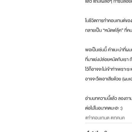
แล้ว แถมเผลอๆ การปล่อยคอน
ในชีวิตการทำคอนเทนต์ของผมน
กลายเป็น “หมัดฟลุ้ค” ที่ค
พอเป็นเช่นนี้ คำแนะนำที่ผ
ที่มาแย่งปล่อยหมัดกับเรา ถ
ไว้ก็อาจจะไม่เข้าท่าเพราะ
อาจจะวืดเอาเสียด้วย (ผมเ
อ่านบทความนี้แล้ว ลองถา
ต่อไปในอนาคตนะฮะ :)
#ทำคอนเทนต
#เทคนค