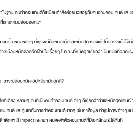
่าเราในฐานะคนทำคอนเทนต์ก็เหมือนกำลังต่อยมวยอยู่กับคนอ่านคอนเทนต์ และแต่
งๆ ที่เราระดมปล่อยออกมา
ยมวยนั้น หมัดหลักๆ ที่เราจะมีคือหมัดแย๊ปและหมัดฮุค หมัดแย๊ปนั้นอาจจะไม่ได้
กว่าเหมือนหมัดตอดอีกฝ่ายไปเรื่อยๆ ในขณะที่หมัดฮุคเรียกว่าเป็นหมัดที่ออกแ
้ว เราจะปล่อยหมัดแย๊ปหรือหมัดฮุคดี?
ียทีเดียว หลายๆ คนที่เป็นคนทำคอนเทนต์เก่งๆ ก็เรียกว่าทำแต่หมัดฮุคแถมเข้
ะคอนเทนต์ และทุ่มเทกับการทำคอนเทนต์มากๆ เช่นหาข้อมูล ทำรูปภาพต่างๆ 
ู้สึกติดตา มี Impact หลายๆ คนจดจำตัวคอนเทนต์ที่มีเอกลักษณ์ได้ทันที