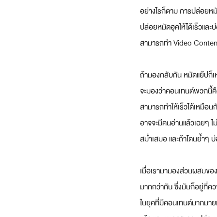
อย่างไรก็ตาม การปล่อยหมัดฮ
ปล่อยหมัดฮุคให้ได้เร็วและบ
สามารถทำ Video Content ร
ถ้ามองกลับกัน หมัดแย๊ปก็เ
จะมองว่าคอนเทนต์พวกนี้คื
สามารถทำให้เร็วได้เหมือนกั
อาจจะมีคนอ่านแล้วเฉยๆ ไม่รู
สม่ำเสมอ และถ้าโดนย้ำๆ บ
เมื่อเรามามองส่วนผสมของก
มากกว่ากัน ซึ่งมันก็อยู่ท
ในยุคที่มีคอนเทนต์มากมา