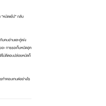
น “หมัดแย๊ป” กลับ
ับคนอ่านและคู่แข่ง
าเยอะ การรอเก็บหมัดฮุค
มดีไม่ดีตอนปล่อยหมัดก็
ารทำคอนเทนต์อย่างไร