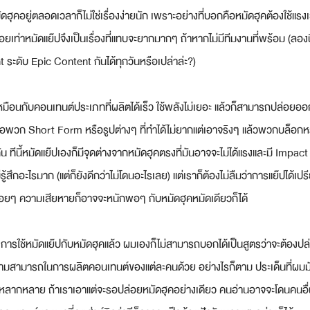
ุคอยู่ตลอดเวลาก็ไม่ใช่เรื่องง่ายนัก เพราะอย่างที่บอกคือหมัดฮุคต้องใช้แรงเย
่อยเท่าหมัดแย๊ปจึงเป็นเรื่องที่แทบจะยากมากๆ ถ้าหากไม่มีทีมงานที่พร้อม (ลอง
ะดับ Epic Content กันได้ทุกวันหรือเปล่าล่ะ?)
หมือนกับคอนเทนต์ประเภทที่ผลิตได้เร็ว ใช้พลังไม่เยอะ แล้วก็สามารถปล่อยอ
อพวก Short Form หรือรูปต่างๆ ที่ทำได้ไม่ยากแต่เอาจริงๆ แล้วพวกบล็อกหร
น ทีนี้หมัดแย๊ปเองก็มีจุดต่างจากหมัดฮุคตรงที่มันอาจจะไม่ได้แรงและมี Impact 
้สึกอะไรมาก (แต่ก็ยังดีกว่าไม่โดนอะไรเลย) แต่เราก็ต้องไม่ลืมว่าการแย๊ปได้เปรี
่อยๆ ความเสียหายก็อาจจะหนักพอๆ กับหมัดฮุคหมัดเดียวก็ได้
ารใช้หมัดแย๊ปกับหมัดฮุคแล้ว ผมเองก็ไม่สามารถบอกได้เป็นสูตรว่าจะต้องป
ี่ความสามารถในการผลิตคอนเทนต์ของแต่ละคนด้วย อย่างไรก็ตาม ประเด็นที่ผมมักฝ
ยหลากหลาย ถ้าเราเอาแต่จะรอปล่อยหมัดฮุคอย่างเดียว คนอ่านอาจจะโดนคนอื่