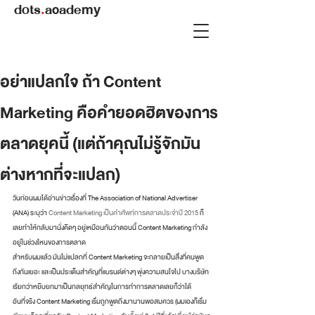
dots
.
academy
อย่าแปลกใจ ถ้า Content
Marketing คือคำยอดฮิตของการ
ตลาดยุคนี้ (แต่ถ้าคุณไม่รู้จักมัน
ต่างหากที่จะแปลก)
วันก่อนผมได้อ่านข่าวเรื่องที่ The Association of National Advertiser 
(ANA) ระบุว่า 
Content Marketing เป็นคำศัพท์การตลาดประจำปี 2015
 ก็
เลยทำให้กลับมานั่งคิดๆ อยู่เหมือนกันว่าตอนนี้ Content Marketing กำลัง
อยู่ในช่วงไหนของการตลาด
สำหรับผมแล้ว มันไม่แปลกที่ Content Marketing จะกลายเป็นสิ่งที่คนพูด
ถึงกันเยอะ และเป็นประเด็นสำคัญที่แบรนด์ต่างๆ พุ่งความสนใจไป บางบริษัท
เรียกว่าหยิบยกมาเป็นกลยุทธ์สำคัญในการทำการตลาดเลยก็ว่าได้
อันที่จริง Content Marketing เริ่มถูกพูดถึงมานานพอสมควร (ผมเองก็เริ่ม