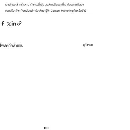
เอาล่ะ ผมเล่าคร่าวๆ มาถึงตรงนี้แล้ว ผมว่าคงถึงเวลาที่เราต้องถามตัวเอง
แบบจริงๆ จังๆ กันหน่อยล่ะครับ ว่าเรารู้จัก Content Marketing กันหรือยัง?
โพสต์ที่คล้ายกัน
ดูทั้งหมด