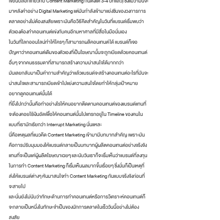
เขียนบล็อกเกี่ยวกับ Content Marketing กันตั้งแต่ 3-4 ปีที่แล้ว) ซึ่งแม้ว่ามันจะ
มาหลังคำอย่าง Digital Marketing แต่มันกำลังเข้ามาแย่งซีนของวงการการ
ตลาดอย่างไม่ต้องสงสัยเพราะมันคือวิธีคิดสำคัญในวันที่แบรนด์เริ่มพบว่า
ตัวเองต้องทำคอนเทนต์แข่งกับคนอีกมหาศาลที่มีสื่อในมือนั่นเอง
ในวันที่โลกออนไลน์ทำให้ใครๆ ก็สามารถผลิคอนเทนต์ได้ แบรนด์ก็เจอ
ปัญหาว่าคอนเทนต์เดิมของตัวเองที่เป็นโฆษณานั้นจะถูกเบียดด้วยคอนเทนต์
อื่นๆ จากคนธรรมดาที่สามารถสร้างความน่าสนใจได้มากกว่า
มันเลยกลับมาเป็นคำถามสำคัญว่าแล้วแบรนด์จะสร้างคอนเทนต์อะไรที่มันจะ
น่าสนใจและสามารถเบียดเข้าไปแย่งความสนใจโดยทำให้กลุ่มเป้าหมาย
อยากดูคอนเทนต์นั้นได้
ที่ยิ่งไปกว่านั้นคือทำอย่างไรให้คนอยากติดตามคอนเทนต์ของแบรนด์แทนที่
จะต้องคอยใช้เงินอัดเพื่อให้คอนเทนต์นั้นไปแทรกอยู่ใน Timeline ของคนใน
แบบที่เรามักเรียกว่า Interrupt Marketing นั่นแหละ
นี่คือเหตุผลที่แนวคิด Content Marketing เข้ามามีบทบาทสำคัญ เพราะมัน
คือการปรับมุมมองให้แบรนด์กลายเป็นบทบาทผู้ผลิตคอนเทนต์อย่างจริงจัง 
แทนที่จะเป็นแค่ผู้ผลิตโฆษณาเฉยๆ และนับวันเราก็จะเริ่มเห็นว่าแบรนด์ที่ลงทุน
ในการทำ Content Marketing ก็เริ่มเห็นผลมากขึ้นเรื่อยๆ ซึ่งนั่นก็เป็นเหตุที่
ส่งให้แบรนด์ต่างๆ หันมาสนใจทำ Content Marketing กันแบบจริงจังก่อนที่
จะสายไป
และนั่นยังไม่นับว่าทักษะด้านการทำคอนเทนต์หรือการวิเคราะห์คอนเทนต์ก็
จะกลายเป็นหนึ่งในทักษะจำเป็นของนักการตลาดในเร็ววันนี้อย่างไม่ต้อง
สงสัย