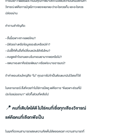
การไม่เอา Feedback ที่ไม่มีคุณภาพมาใส่ใจ ไม่ได้แปลว่าเป็นคนปิดกั้นคำ
วิจารณ์ แต่คือการมีวุฒิภาวะพอจะแยกแยะว่าอะไรควรเก็บ และอะไรควร
ปล่อยผ่าน
คำถามสำคัญคือ:
- สิ่งนี้เฉพาะเจาะจงพอไหม?
- มีตัวอย่างหรือข้อมูลรองรับหรือเปล่า?
- มันชี้ให้เห็นสิ่งที่เปลี่ยนแปลงได้จริงไหม?
- คนพูดเข้าใจงานและบริบทของเรามากพอหรือไม่?
- เจตนาของเขาคือช่วยพัฒนา หรือแค่ระบายอารมณ์?
ถ้าคำตอบส่วนใหญ่คือ “ไม่” คุณอาจไม่จำเป็นต้องแบกมันไว้เลยก็ได้
ในหลายกรณี สิ่งที่ควรทำไม่ใช่การปิดหู แต่คือการ “ดึงเฉพาะส่วนที่มี
ประโยชน์ออกมา” แล้วทิ้งส่วนที่เหลือไป
📍 คนที่เติบโตได้ดี ไม่ใช่คนที่เชื่อทุกเสียงวิจารณ์ 
แต่คือคนที่เลือกฟังเป็น
ในยุคที่ทุกคนสามารถแสดงความคิดเห็นได้ตลอดเวลา ความสามารถที่