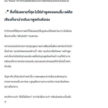
เป็น “Noise” ที่ทำให้คนฟังเสียพลังงานทางจิตใจโดยไม่เกิดประโยชน์อะไร
📍 สิ่งที่อันตรายที่สุด ไม่ใช่คำพูดของคนอื่น แต่คือ
เสียงที่เรานำกลับมาพูดกับตัวเอง
คำวิจารณ์ที่ไร้คุณภาพมักทิ้งร่องรอยไว้ในรูปแบบที่อันตรายมาก นั่นคือมัน
เริ่มกลายเป็น “เสียงในหัว” ของเราเอง
หลายคนเคยมีประสบการณ์ถูกพูดบางอย่างเพียงครั้งเดียว แต่กลับจำมันไป
เป็นปี เช่น “คุณไม่มีพรสวรรค์ด้านนี้” หรือ “คุณไม่น่าเชื่อถือพอ” แม้คำพูด
เหล่านั้นจะไม่มีหลักฐานรองรับ แต่เมื่อมันถูกพูดโดยหัวหน้า คนที่มีอำนาจ 
หรือคนที่เราคาดหวังการยอมรับ สมองของเรามักเผลอให้คำนั้นมีน้ำหนัก
เกินจริง
ปัญหาคือ เมื่อเรารับคำเหล่านี้มา Internalize เราจะเริ่มมองตัวเองผ่าน
สายตาของคนอื่น และค่อย ๆ สูญเสียความสามารถในการประเมินตัวเอง
อย่างเป็นกลาง
แทนที่จะถามว่า “สิ่งนี้จริงไหม?” เรากลับเริ่มถามว่า “หรือฉันแย่แบบนั้นจริง 
ๆ”