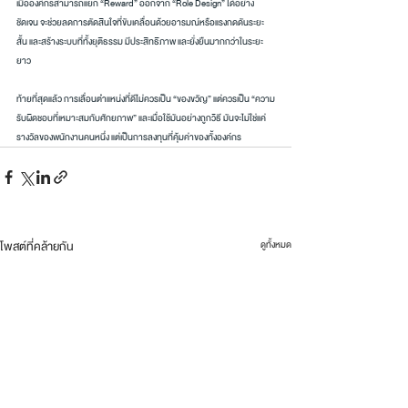
เมื่อองค์กรสามารถแยก “Reward” ออกจาก “Role Design” ได้อย่าง
ชัดเจน จะช่วยลดการตัดสินใจที่ขับเคลื่อนด้วยอารมณ์หรือแรงกดดันระยะ
สั้น และสร้างระบบที่ทั้งยุติธรรม มีประสิทธิภาพ และยั่งยืนมากกว่าในระยะ
ยาว
ท้ายที่สุดแล้ว การเลื่อนตำแหน่งที่ดีไม่ควรเป็น “ของขวัญ” แต่ควรเป็น “ความ
รับผิดชอบที่เหมาะสมกับศักยภาพ” และเมื่อใช้มันอย่างถูกวิธี มันจะไม่ใช่แค่
รางวัลของพนักงานคนหนึ่ง แต่เป็นการลงทุนที่คุ้มค่าของทั้งองค์กร
โพสต์ที่คล้ายกัน
ดูทั้งหมด