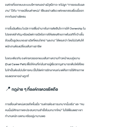
องค์กรที่ออกแบบระบบบริหารคนอย่างมีวุฒิภาวะ จะไม่ผูก “การยอมรับผล
งาน” ไว้กับ “การเปลี่ยนตำแหน่ง” เพียงอย่างเดียว แต่จะแยกสองเรื่องนี้ออก
จากกันอย่างชัดเจน
การขึ้นเงินเดือน โบนัส การเพิ่มอำนาจในการตัดสินใจ การให้ Ownership ใน
โปรเจกต์สำคัญ หรือแม้แต่การเปิดโอกาสให้แสดงศักยภาพในเวทีที่กว้างขึ้น 
ล้วนเป็นรูปแบบของรางวัลที่ตอบโจทย์ “ผลงาน” ได้ตรงกว่า โดยไม่บังคับให้
พนักงานต้องเปลี่ยนเส้นทางอาชีพ
ในขณะเดียวกัน องค์กรควรออกแบบเส้นทางความก้าวหน้าแบบคู่ขนาน 
(Dual Career Path) เพื่อให้คนที่เก่งในสายผู้เชี่ยวชาญสามารถเติบโตได้โดย
ไม่จำเป็นต้องไปบริหารคน นี่ไม่ใช่แค่การรักษาคนเก่ง แต่คือการใช้ศักยภาพ
ของพวกเขาอย่างถูกที่
📍 กฎง่าย ๆ ที่องค์กรควรยึดถือ
การเลื่อนตำแหน่งควรเกิดขึ้นเมื่อ “องค์กรต้องการบทบาทนั้นจริง” และ “คน
คนนั้นมีศักยภาพจะประสบความสำเร็จในบทบาทใหม่” ไม่ใช่เพียงเพราะเขา
ทำงานหนัก อดทน หรืออยู่มานานพอ