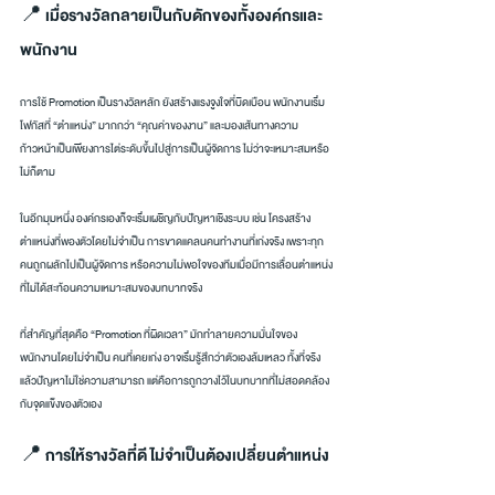
📍 เมื่อรางวัลกลายเป็นกับดักของทั้งองค์กรและ
พนักงาน
การใช้ Promotion เป็นรางวัลหลัก ยังสร้างแรงจูงใจที่บิดเบือน พนักงานเริ่ม
โฟกัสที่ “ตำแหน่ง” มากกว่า “คุณค่าของงาน” และมองเส้นทางความ
ก้าวหน้าเป็นเพียงการไต่ระดับขึ้นไปสู่การเป็นผู้จัดการ ไม่ว่าจะเหมาะสมหรือ
ไม่ก็ตาม
ในอีกมุมหนึ่ง องค์กรเองก็จะเริ่มเผชิญกับปัญหาเชิงระบบ เช่น โครงสร้าง
ตำแหน่งที่พองตัวโดยไม่จำเป็น การขาดแคลนคนทำงานที่เก่งจริง เพราะทุก
คนถูกผลักไปเป็นผู้จัดการ หรือความไม่พอใจของทีมเมื่อมีการเลื่อนตำแหน่ง
ที่ไม่ได้สะท้อนความเหมาะสมของบทบาทจริง
ที่สำคัญที่สุดคือ “Promotion ที่ผิดเวลา” มักทำลายความมั่นใจของ
พนักงานโดยไม่จำเป็น คนที่เคยเก่ง อาจเริ่มรู้สึกว่าตัวเองล้มเหลว ทั้งที่จริง
แล้วปัญหาไม่ใช่ความสามารถ แต่คือการถูกวางไว้ในบทบาทที่ไม่สอดคล้อง
กับจุดแข็งของตัวเอง
📍 การให้รางวัลที่ดี ไม่จำเป็นต้องเปลี่ยนตำแหน่ง