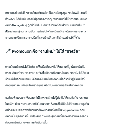
หลายองค์กรยังใช้ “การเลื่อนตำแหน่ง” เป็นรางวัลสูงสุดสำหรับพนักงานที่
ทำผลงานได้ดี แต่แนวคิดนี้มีจุดบอดสำคัญ เพราะมันทำให้ “การยอมรับผล
งาน” (Recognition) ถูกนำไปปะปนกับ “ความพร้อมสำหรับบทบาทใหม่” 
(Readiness) จนกลายเป็นการตัดสินใจที่ดูเหมือนให้รางวัล แต่ในระยะยาว
อาจกลายเป็นการวางคนผิดที่ และสร้างปัญหาเชิงโครงสร้างให้ทั้งทีม
📍 Promotion คือ “งานใหม่” ไม่ใช่ “รางวัล”
การเลื่อนตำแหน่งไม่ใช่แค่การเพิ่มเงินเดือนหรือให้สถานะที่สูงขึ้น แต่มันคือ
การเปลี่ยน “โจทย์ของงาน” อย่างสิ้นเชิง คนที่เคยเก่งในบทบาทหนึ่ง ไม่ได้แปล
ว่าจะเก่งในอีกบทบาทหนึ่งโดยอัตโนมัติ โดยเฉพาะเมื่อก้าวเข้าสู่ตำแหน่งที่
ต้องบริหารคน ตัดสินใจเชิงกลยุทธ์ หรือรับผิดชอบผลลัพธ์ในภาพรวม
องค์กรจำนวนมากจึงเผลอทำผิดพลาดโดยไม่รู้ตัว คือให้รางวัลกับ “ผลงาน
ในอดีต” ด้วย “ความคาดหวังในอนาคต” ซึ่งสองสิ่งนี้ต้องใช้ทักษะคนละชุดกัน
อย่างชัดเจน ผลลัพธ์ที่ตามมาคือพนักงานที่เคยเป็น top performer กลับ
กลายเป็นผู้จัดการที่ไม่มีประสิทธิภาพ และสุดท้ายทั้งตัวพนักงานและองค์กร
ต้องแบกรับต้นทุนจากการตัดสินใจนั้น