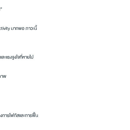
น”
uctivity มากพอ ภาวะนี้
และแรงจูงใจที่หายไป
วภาพ
่างการโฟกัสและการฟื้น