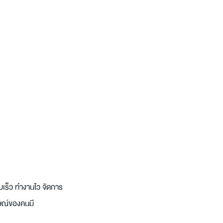
บเร็ว ทำงานไว จัดการ
กษณ์ของคนมี