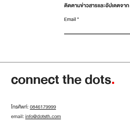
ติดตามข่าวสารและอัปเดตจาก
Email
เขียนความคิดเห็น…
Insight หายาก เพราะเราหยุดมองเร็วเกินไป
connect the dots
.
โทรศัพท์:
0846179999
email:
info@dotsth.com