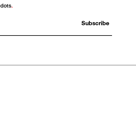
 dots
.
Subscribe
การใช้ Analytical Thinking กับการระบุ Data
สำคัญในการตลาด