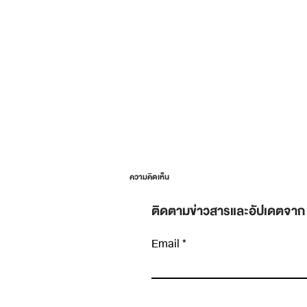
ความคิดเห็น
ติดตามข่าวสารและอัปเดตจาก
Email
เขียนความคิดเห็น…
Planning Fallacy: ทำไมงานที่ “น่าจะเสร็จศุกร
นี้” ถึงลากไปถึงศุกร์หน้าเกือบทุกครั้ง