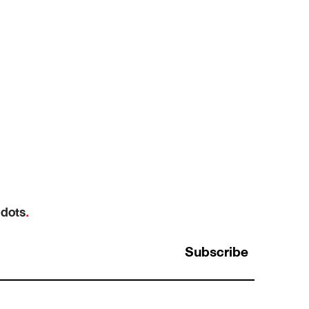
 dots
.
Subscribe
์
Opportunity Cost: ทำไม “ต้นทุนที่แพงที่สุด”
ในการทำงาน คือสิ่งที่เรามองไม่เห็น