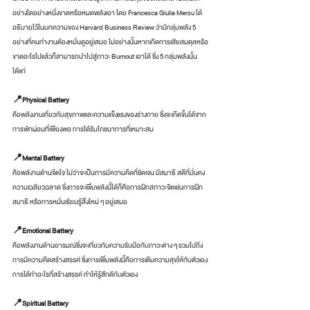
อย่างใดอย่างหนึ่งขาดหรือหมดพลังเอา โดย Francesca Giulia Mersu ได้
อธิบายไว้ในบทความของ Harvard Business Review ว่ามีกลุ่มพลัง 5 
อย่างที่คนทำงานต้องหมั่นดูอยู่เสมอ ไม่อย่างนั้นหากเกิดการเสียสมดุลหรือ
ขาดอะไรไปแล้วก็สามารถนำไปสู่ภาวะ Burnout เอาได้ ซึ่ง 5 กลุ่มพลังนั้น
ได้แก่
📍Physical Battery
คือพลังงานเกี่ยวกับสุขภาพและความแข็งแรงของร่างกาย ซึ่งจะเกิดขึ้นได้จาก
การพักผ่อนที่เพียงพอ การได้รับโภชนาการที่เหมาะสม
📍Mental Battery
คือพลังานด้านจิตใจ ไม่ว่าจะเป็นการมีความคิดที่ชัดเจน มีสมาธิ สติที่มั่นคง 
ความเฉลียวฉลาด ซึ่งการจะเพิ่มพลังนี้ได้ก็คือการฝึกสภาวะจิตเช่นการฝึก
สมาธิ หรือการหมั่นเรียนรู้สิ่งใหม่ ๆ อยู่เสมอ
📍Emotional Battery
คือพลังงานด้านอารมณ์ซึ่งจะเกี่ยวกับความรับมือกับภาวะต่าง ๆ รวมไปถึง
การมีความคิดสร้างสรรค์ ซึ่งการเพิ่มพลังนี้คือการเติมความสุขให้กับตัวเอง 
การได้ทำอะไรที่สร้างสรรค์ ทำให้รู้สึกดีกับตัวเอง
📍Spiritual Battery