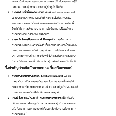
พวกเขายังมักมองหาผลตอบแทนทางอารมณ์อีกด้วย เช่น ความรู้สึก
ปลอดภัย ความรู้สึกทันสมัย ความรู้สึกภูมิใจ เป็นต้น
การตัดสินใจซื้อที่ขับเคลื่อนด้วยอารมณ์:
 แม้ว่าตรรกะและความเป็น
จริงจะมีความสำคัญของมนุษย์ แต่การตัดสินใจซื้อหลายครั้งมี
อิทธิพลจากอารมณ์เป็นอย่างมาก การกระตุ้นให้เกิดการเลือกซื้อ
สินค้าที่มีราคาสูงขึ้นอาจะมาจากการรับรู้และความพึงพอใจทาง
อารมณ์ที่ได้รับมาจากตัวแบรนด์สินค้า
อารมณ์หลังการซื้อและความภักดีของลูกค้า:
 การเดินทางทาง
อารมณ์ไม่ได้จบลงเมื่อการซื้อเสร็จสิ้น อารมณ์หลังการซื้อมีผลกระ
ทบอย่างมากต่อความภักดีของลูกค้าและการโปรโมตจากปากต่อ
ปาก ประสบการณ์ที่ดีหลังการซื้อจะนำไปสู่การซื้อซ้ำและการแนะนำ
ในขณะที่ประสบการณ์ที่ไม่ดีอาจนำไปสู่การคืนสินค้าและรีวิวที่ไม่ดี.
สิ่งสำคัญสำหรับนักการตลาดเกี่ยวกับอารมณ์
การสร้างแบรนด์ทางอารมณ์ (Emotional Branding):
 พัฒนา
กลยุทธ์แบรนด์ที่สามารถสร้างอารมณ์บวกอย่างต่อเนื่องโดยไม่
เพียงแค่การทำโฆษณา แต่ยังรวมถึงประสบการณ์ลูกค้าทั้งหมดตั้งแต่
การออกแบบผลิตภัณฑ์ไปจนถึงการบริการลูกค้า.
การเข้าใจอารมณ์ของลูกค้า (Customer Emotions):
 ใช้เครื่องมือ
วิจัยตลาดเพื่อเข้าใจแรงจูงใจทางอารมณ์ของกลุ่มเป้าหมายของคุณ 
ปรับข้อความการตลาดของคุณให้สอดคล้องกับความต้องการทาง
อารมณ์เหล่านี้