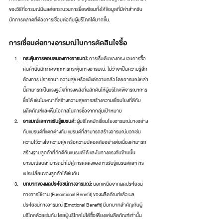
ของวิธีที่อารมณ์มีผลต่อกระบวนการซื้อพร้อมทั้งให้ข้อมูลที่มีค่าสำหรับ
นักการตลาดที่ต้องการเชื่อมต่อกับผู้บริโภคได้มากขึ้น.
การเชื่อมต่อทางอารมณ์ในการตัดสินใจซื้อ
กระตุ้นการตอบสนองทางอารมณ์:
 การเริ่มต้นของกระบวนการซื้อ
สินค้านั้นมักเกิดจากการกระตุ้นทางอารมณ์. ไม่ว่าจะเป็นความรู้สึก
ต้องการ ปรารถนา ความสุข หรือแม้แต่ความกลัว โดยอารมณ์เหล่า
นี้สามารถเป็นแรงจูงใจที่ทรงพลังที่ผลักดันให้ผู้บริโภคพิจารณาการ
ซื้อได้ เช่นโฆษณาที่สร้างความสุขอาจสร้างความเชื่อมโยงที่ดีกับ
ผลิตภัณฑ์และเพิ่มโอกาสในการซื้อจากกลุ่มเป้าหมาย
อารมณ์และการรับรู้แบรนด์:
 ผู้บริโภคมักเชื่อมโยงอารมณ์บางอย่าง
กับแบรนด์ที่แตกต่างกัน แบรนด์ที่สามารถสร้างอารมณ์บวกเช่น
ความไว้วางใจ ความสุข หรือความปลอดภัยอย่างต่อเนื่องสามารถ
สร้างฐานลูกค้าที่ภักดีกับแบรนด์ได้ และในทางตรงกันข้ามนั้น 
อารมณ์ลบสามารถนำไปสู่การลดลงของการรับรู้แบรนด์และการ
แปรเปลี่ยนของลูกค้าได้เช่นกัน
บทบาทของผลประโยชน์ทางอารมณ์:
 นอกเหนือจากผลประโยชน์
ทางการใช้งาน (Funcational Benefit) ของผลิตภัณฑ์แล้ว ผล
ประโยชน์ทางอารมณ์ (Emotional Benefit) มีบทบาทสำคัญกับผู้
บริโภคด้วยเช่นกัน โดยผู้บริโภคไม่ได้ซื้อเพียงแค่ผลิตภัณฑ์เท่านั้น 