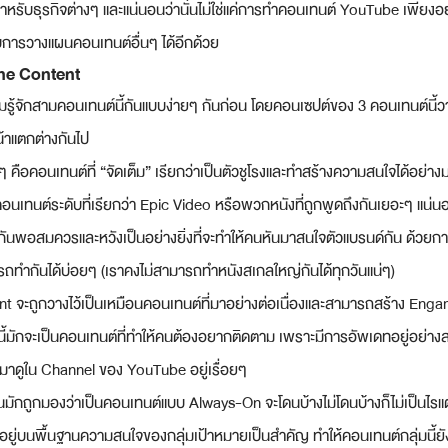
หรับธุรกิจต่างๆ และแน่นอนว่านั่นไม่ใช่แค่การทำคอนเทนต์ YouTube เพียงอย่
บการวางแผนคอนเทนต์อื่นๆ ได้อีกด้วย
ene Content
วามรู้จักสามคอนเทนต์นี้กันแบบง่ายๆ กันก่อน โดยคอนเซปต์ของ 3 คอนเทนต์น
น้าแตกต่างกันไป
 คือคอนเทนต์ที่ “จัดเต็ม” เรียกว่าเป็นตัวชูโรงและทำสร้างความสนใจได้อย่า
คอนเทนต์ระดับที่เรียกว่า Epic Video หรือพวกหนังที่ถูกพูดถึงกันเยอะๆ แน่
างกันพอสมควรและหวังเป็นอย่างยิ่งที่จะทำให้คนหันมาสนใจตัวแบรนด์กัน ด้วยก
ารถทำกันได้บ่อยๆ (เราคงไม่สามารถทำหนังสเกลใหญ่กันได้ทุกวันแน่ๆ)
 จะถูกวางไว้เป็นเหมือนคอนเทนต์ที่มาอย่างต่อเนื่องและสามารถสร้าง Eng
บนี้มักจะเป็นคอนเทนต์ที่ทำให้คนต้องอยากติดตาม เพราะมีการอัพเดทอยู่อย่างสม
ามาดูใน Channel ของ YouTube อยู่เรื่อยๆ
มักถูกมองว่าเป็นคอนเทนต์แบบ Always-On จะโดนบ้างไม่โดนบ้างก็ไม่เป็นไรแต่ท
อยู่บนพื้นฐานความสนใจของกลุ่มเป้าหมายเป็นสำคัญ ทำให้คอนเทนต์กลุ่มนี้ย