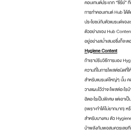
คอนเทนต์ประเภท “ซีรี่ย์” ท
การทำคอนเทนต์ Hub ได้ดีน
ประโยชน์กับตัวแบรนด์ของเ
ตัวอย่างของ Hub Content
อยู่อย่างสม่ำเสมอซึ่งก็จะ
Hygiene Content
ถ้าเราปรับวิธีการมอง Hygie
ความถี่ในการโพสต์ชนิดที่ให
สำหรับแบรนด์ใหญ่ๆ นั้น ค
วางแผนไว้ว่าจะโพสต์อะไรบ้า
ฮิตอะไรเป็นพิเศษ แต่เอาเป
(เพราะทำได้ไม่ยากมาก) หร
สำหรับบางคน ตัว Hygiene 
บ้าพลังกันพอสมควรเลยทีเ