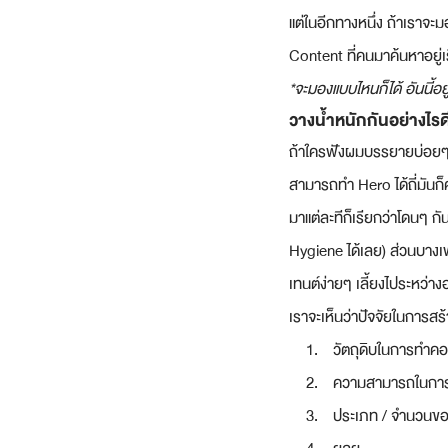
แต่ในอีกทางหนึ่ง ถ้าเราจะ
Content ที่คนมาค้นหาอยู่เร
*จะมองแบบไหนก็ได้ อันนี้อย
วางน้ำหนักกันอย่างไรด
ถ้าใครฟังผมบรรยายบ่อยๆ ก็
สามารถทำ Hero ได้ถี่มันก็
มาแต่ละทีก็เรียกว่าโดนๆ ก
Hygiene ได้เลย) ส่วนบางเพ
เทนต์ง่ายๆ เลี้ยงไประหว่าง
เราจะเห็นว่าปัจจัยในการสร
วัตถุดิบในการทำคอนเ
ความสามารถในกา
ประเภท / จำนวนขอ