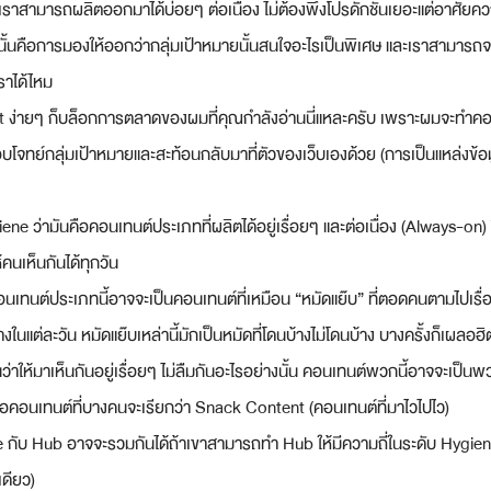
ี่เราสามารถผลิตออกมาได้บ่อยๆ ต่อเนื่อง ไม่ต้องพึ่งโปรดักชั่นเยอะแต่อาศัยคว
ั้นคือการมองให้ออกว่ากลุ่มเป้าหมายนั้นสนใจอะไรเป็นพิเศษ และเราสามารถจะห
ราได้ไหม
 ง่ายๆ ก็บล็อกการตลาดของผมที่คุณกำลังอ่านนี่แหละครับ เพราะผมจะทำคอ
ตอบโจทย์กลุ่มเป้าหมายและสะท้อนกลับมาที่ตัวของเว็บเองด้วย (การเป็นแหล่งข
ne ว่ามันคือคอนเทนต์ประเภทที่ผลิตได้อยู่เรื่อยๆ และต่อเนื่อง (Always-on) ซ
้คนเห็นกันได้ทุกวัน
อนเทนต์ประเภทนี้อาจจะเป็นคอนเทนต์ที่เหมือน “หมัดแย๊บ” ที่ตอดคนตามไปเรื่
งในแต่ละวัน หมัดแย๊บเหล่านี้มักเป็นหมัดที่โดนบ้างไม่โดนบ้าง บางครั้งก็เผลอฮิ
็นว่าให้มาเห็นกันอยู่เรื่อยๆ ไม่ลืมกันอะไรอย่างนั้น คอนเทนต์พวกนี้อาจจะเป
ือคอนเทนต์ที่บางคนจะเรียกว่า Snack Content (คอนเทนต์ที่มาไวไปไว)
กับ Hub อาจจะรวมกันได้ถ้าเขาสามารถทำ Hub ให้มีความถี่ในระดับ Hygiene ได
ดียว)