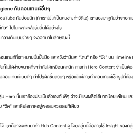
giene กับคอนเทนต์อื่นๆ
ำ YouTube กันบ่อยนัก (ถ้าเราไม่ได้เป็นคนช่างทำวีดีโอ) เราลองมาดูกันว่าจะเอ
ทั่วๆ ไปในแพลตฟอร์มอื่นได้อย่างไร
าวางกันแบบง่ายๆ จะออกมาในลักษณะนี้
นเทนต์ที่เราหมายมั่นปั้นมือ และหวังว่ามันจะ “โดน” หรือ “ปัง” บน Timeline เ
ามันก็ไม่ได้ง่ายขนาดที่จะทำกันได้เหมือนคิดนัก การทำ Hero Content จำเป็นต้
ีโอคอนเทนต์แบบดีๆ ทำโปรดักชั่นสวยๆ หรือแม้แต่การทำคอนเทนต์เซ็ทรูปที่ต้
ม Hero นั้นเราต้องประเมินตัวเองกันดีๆ ว่าจะมีแรงผลิตได้มากน้อยแค่ไหน และก
กับ “วืด” และเสียโอกาสอยู่พอสมควรเลยทีเดียว
ด้ เราก็อาจจะหันมาทำ Hub Content ดู โดยกลุ่มนี้คือการใช้ Insight ของกลุ่