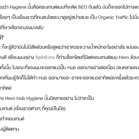
มองว่า Hygiene นั้นคือคอนเทนต์แบบที่จะติด SEO กันแล้ว มันก็จะออกไปทางพว
ื่อยๆ เป็นเรื่องราวที่คนสนใจและมาดูอยู่สม่ำเสมอ เป็น Organic Traffic ไปนั่
ู่ที่เราเลือกจะมองนะครับ
ี?
จะรู้ดีว่ามันไม่มีสัดส่วนหรือสูตรว่าเราควรจะวางน้ำหนักอะไรอย่างไร แน่นอ
คงดี เพื่อนผมอย่าง 
Spin9.me
 ก็ทำบล็อกโดยที่มีแต่คอนเทนต์แบบ Hero ล้วนๆ
ันทั้งนั้น ในขณะที่ของผมจะออกแนวปั้ม Hub ออกมาอย่างต่อเนื่อง (จนหลายคนจ
จที่ผมรู้จักก็ไม่ได้ทำ Hub ออกมาเยอะ อาจจะออกแนวอาทิตย์ละครั้งแล้วระหว
อาทิตย์
้าง Hero Hub Hygiene นั้นมีหลายอย่าง ไม่ว่าจะเป็น
ทนต์ (เรื่องราวต่างๆ ที่คุณมีในมือ)
รทำคอนเทนต์
งผู้ติดตาม