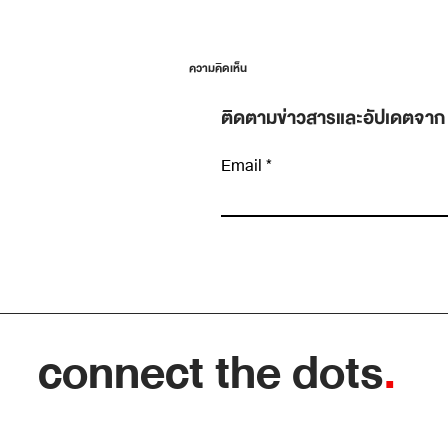
ความคิดเห็น
ติดตามข่าวสารและอัปเดตจาก
Email
เขียนความคิดเห็น…
ข้อมูลเยอะขึ้น ไม่ได้แปลว่าตัดสินใจดีขึ้น: ทักษะ
แยก “สัญญาณ” ออกจาก “เสียงรบกวน”
connect the dots
.