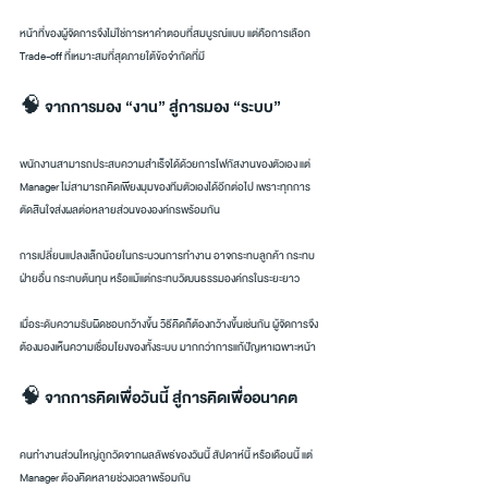
หน้าที่ของผู้จัดการจึงไม่ใช่การหาคำตอบที่สมบูรณ์แบบ แต่คือการเลือก 
Trade-off ที่เหมาะสมที่สุดภายใต้ข้อจำกัดที่มี
🧠 จากการมอง “งาน” สู่การมอง “ระบบ”
พนักงานสามารถประสบความสำเร็จได้ด้วยการโฟกัสงานของตัวเอง แต่ 
Manager ไม่สามารถคิดเพียงมุมของทีมตัวเองได้อีกต่อไป เพราะทุกการ
ตัดสินใจส่งผลต่อหลายส่วนขององค์กรพร้อมกัน
การเปลี่ยนแปลงเล็กน้อยในกระบวนการทำงาน อาจกระทบลูกค้า กระทบ
ฝ่ายอื่น กระทบต้นทุน หรือแม้แต่กระทบวัฒนธรรมองค์กรในระยะยาว
เมื่อระดับความรับผิดชอบกว้างขึ้น วิธีคิดก็ต้องกว้างขึ้นเช่นกัน ผู้จัดการจึง
ต้องมองเห็นความเชื่อมโยงของทั้งระบบ มากกว่าการแก้ปัญหาเฉพาะหน้า
🧠 จากการคิดเพื่อวันนี้ สู่การคิดเพื่ออนาคต
คนทำงานส่วนใหญ่ถูกวัดจากผลลัพธ์ของวันนี้ สัปดาห์นี้ หรือเดือนนี้ แต่ 
Manager ต้องคิดหลายช่วงเวลาพร้อมกัน