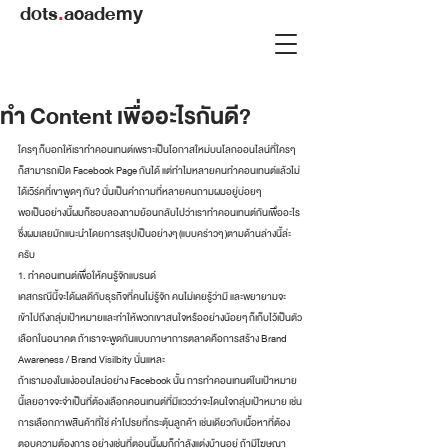
dots
.
academy
ทำ Content เพื่ออะไรกันดี?
ใครๆ ก็บอกให้เราทำคอนเทนต์เพราะเป็นโอกาสใหม่บนโลกออนไลน์ที่ใครๆ 
ก็สามารถเปิด Facebook Page กันได้ แต่ทำไมหลายคนทำคอนเทนต์แล้วไม่
ได้เวิร์คที่เขาพูดๆ กัน? นั่นเป็นคำถามที่หลายคนถามผมอยู่บ่อยๆ 
พอเป็นอย่างนี้ผมก็ชอบลองถามย้อนกลับไปว่าเราทำคอนเทนต์กันเพื่ออะไร 
ซึ่งผมเลยมักแนะนำโดยการสรุปเป็นอย่างๆ (แบบคร่าวๆ )ตามด้านล่างนี้ล่ะ
ครับ
1. ทำคอนเทนต์เพื่อให้คนรู้จักแบรนด์
เคสกรณีนี้จะได้ผลดีกับธุรกิจที่คนไม่รู้จัก คนไม่เคยรู้ว่ามี และพยายามจะ
เข้าไปถึงกลุ่มเป้าหมายและทำให้พวกเขาสนใจหรืออย่างน้อยๆ ก็เก็บไว้เป็นตัว
เลือกในอนาคต ถ้าเราจะพูดกันแบบภาษาการตลาดคือการสร้าง Brand 
Awareness / Brand Visilbity นั่นแหละ
ถ้าเรามองในแง่ออนไลน์อย่าง Facebook นั้น การทำคอนเทนต์ในเป้าหมาย
นี้เลยอาจจะจำเป็นที่ต้องเลือกคอนเทนต์ที่มีแววว่าจะโดนใจกลุ่มเป้าหมาย เช่น
การเลือกภาพสินค้าที่ใช่ คำโปรยที่กระตุ้นลูกค้า เช่นเดียวกับเนื้อหาที่ต้อง
ตอบความต้องการ อย่างเช่นที่ตอนนี้ผมก็กำลังแต่งบ้านอยู่ ถ้ามีโฆษณา