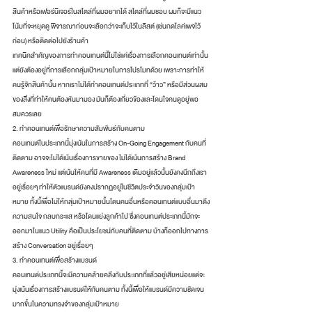
สินค้าหรือเฟอร์นิเจอร์ในสไตล์ที่ผมอยากได้ สไตล์ที่ผมชอบ ผมก็จะมีแนว
โน้มที่จะหยุดดู พิจารณาก่อนจะเลือกว่าจะเก็บไว้ในลิสต์ (เช่นกดไลค์เพจไว้
ก่อน) หรือติดต่อไปยังร้านค้า
เทคนิคสำคัญของการทำคอนเทนต์นี้ไม่ใช่แค่เรื่องการเลือกคอนเทนต์เท่านั้น 
แต่ยังต้องอยู่ที่การเลือกกลุ่มเป้าหมายในการโปรโมทด้วย เพราะการทำให้
คนรู้จักสินค้านั้น หากเราไม่ได้ทำคอนเทนต์ประเภทที่ “ว้าว” หรือมีส่วนผสม
ของสิ่งที่ทำให้คนต้องหันมามอง มันก็ต้องเกี่ยวข้องและโดนใจคนดูอยู่พอ
สมควรเลย
2. ทำคอนเทนต์เพื่อรักษาความสัมพันธ์กับคนตาม
คอนเทนต์ในประเภทนี้มุ่งเน้นในการสร้าง On-Going Engagement กับคนที่
ติดตาม อาจจะไม่ได้เน้นเรื่องการขายของ ไม่ได้เน้นการสร้าง Brand 
Awareness ใหม่ แต่เน้นให้คนที่มี Awareness เดิมอยู่แล้วนั้นยังคงนึกถึงเรา
อยู่เรื่อยๆ ทำให้ตัวแบรนด์ยังคงปรากฏอยู่ในชีวิตประจำวันของกลุ่มเป้า
หมาย ทั้งนี้เพื่อไม่ให้กลุ่มเป้าหมายนั้นโดนคนอื่นหรือคอนเทนต์แบบอื่นมาดึง
ความสนใจ กลบกระแส หรือโดนแย่งลูกค้าไป ซึ่งคอนเทนต์ประเภทนี้มักจะ
ออกมาในแนว Utility คือเป็นประโยชน์กับคนที่ติดตาม บ้างก็ออกไปทางการ
สร้าง Conversation อยู่เรื่อยๆ
3. ทำคอนเทนต์เพื่อสร้างแบรนด์
คอนเทนต์ประเภทนี้จะมีความคล้ายคลึงกับประเภทที่แล้วอยู่เสียหน่อยแต่จะ
มุ่งเน้นเรื่องการสร้างแบรนด์ให้กับคนตาม ทั้งนี้เพื่อให้แบรนด์มีความชัดเจน
มากขึ้นในความทรงจำของกลุ่มเป้าหมาย