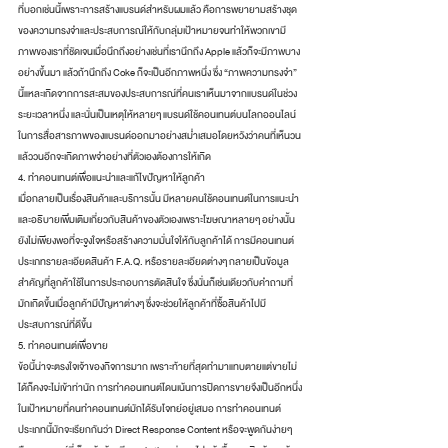
ที่บอกเช่นนี้เพราะการสร้างแบรนด์สำหรับผมแล้ว คือการพยายามสร้างชุด
ของความทรงจำและประสบการณ์ให้กับกลุ่มเป้าหมายจนทำให้พวกเขามี
ภาพของเราที่ชัดเจนเมื่อนึกถึงอย่างเช่นที่เรานึกถึง Apple แล้วก็จะมีภาพบาง
อย่างขึ้นมา แล้วถ้านึกถึง Coke ก็จะเป็นอีกภาพหนึ่ง ซึ่ง “ภาพความทรงจำ” 
นี้แหละเกิดจากการสะสมของประสบการณ์ที่คนเราเห็นมาจากแบรนด์ในช่วง
ระยะเวลาหนึ่ง และนั่นเป็นเหตุให้หลายๆ แบรนด์ใช้คอนเทนต์บนโลกออนไลน์
ในการสื่อสารภาพของแบรนด์ออกมาอย่างสม่ำเสมอโดยหวังว่าคนที่เห็นวน
แล้ววนอีกจะเกิดภาพจำอย่างที่ตัวเองต้องการให้เกิด
4. ทำคอนเทนต์เพื่อแนะนำและแก้ไขปัญหาให้ลูกค้า
เมื่อกลายเป็นเรื่องสินค้าและบริการนั้น มีหลายคนใช้คอนเทนต์ในการแนะนำ
และอธิบายเพิ่มเติมเกี่ยวกับสินค้าของตัวเองเพราะโฆษณาหลายๆ อย่างนั้น
ยังไม่เพียงพอที่จะจูงใจหรือสร้างความมั่นใจให้กับลูกค้าได้ การมีคอนเทนต์
ประเภทรายละเอียดสินค้า F.A.Q. หรือรายละเอียดต่างๆ กลายเป็นข้อมูล
สำคัญที่ลูกค้าใช้ในการประกอบการตัดสินใจ ซึ่งนั่นก็เช่นเดียวกับคำถามที่
มักเกิดขึ้นเมื่อลูกค้ามีปัญหาต่างๆ ซึ่งจะช่วยให้ลูกค้าที่ซื้อสินค้าไปมี
ประสบการณ์ที่ดีขึ้น
5. ทำคอนเทนต์เพื่อขาย
ข้อนี้น่าจะตรงใจเจ้าของกิจการมาก เพราะท้ายที่สุดทำมาแทบตายแต่ขายไม่
ได้ก็คงจะไม่เข้าท่านัก การทำคอนเทนต์โดนเน้นการปิดการขายจึงเป็นอีกหนึ่ง
ในเป้าหมายที่คนทำคอนเทนต์มักได้รับโจทย์อยู่เสมอ การทำคอนเทนต์
ประเภทนี้มักจะเรียกกันว่า Direct Response Content หรือจะพูดกันง่ายๆ 