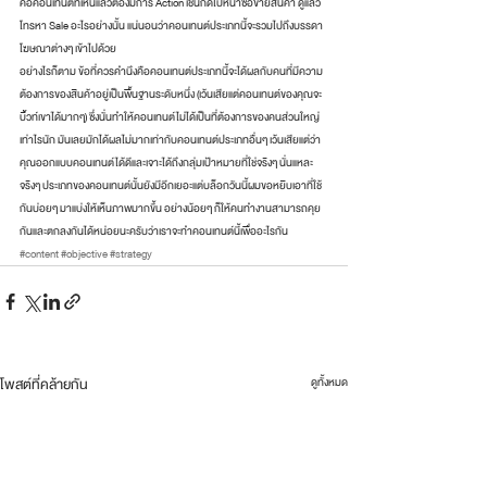
คือคอนเทนต์ที่เห็นแล้วต้องมีการ Action เช่นกดไปหน้าซื้อขายสินค้า ดูแล้ว
โทรหา Sale อะไรอย่างนั้น แน่นอนว่าคอนเทนต์ประเภทนี้จะรวมไปถึงบรรดา
โฆษณาต่างๆ เข้าไปด้วย
อย่างไรก็ตาม ข้อที่ควรคำนึงคือคอนเทนต์ประเภทนี้จะได้ผลกับคนที่มีความ
ต้องการของสินค้าอยู่เป็นพื้นฐานระดับหนึ่ง (เว้นเสียแต่คอนเทนต์ของคุณจะ
บิ้วท์เขาได้มากๆ) ซึ่งนั่นทำให้คอนเทนต์ไม่ได้เป็นที่ต้องการของคนส่วนใหญ่
เท่าไรนัก มันเลยมักได้ผลไม่มากเท่ากับคอนเทนต์ประเภทอื่นๆ เว้นเสียแต่ว่า
คุณออกแบบคอนเทนต์ได้ดีและเจาะได้ถึงกลุ่มเป้าหมายที่ใช่จริงๆ นั่นแหละ
จริงๆ ประเภทของคอนเทนต์นั้นยังมีอีกเยอะแต่บล็อกวันนี้ผมขอหยิบเอาที่ใช้
กันบ่อยๆ มาแบ่งให้เห็นภาพมากขึ้น อย่างน้อยๆ ก็ให้คนทำงานสามารถคุย
กันและตกลงกันได้หน่อยนะครับว่าเราจะทำคอนเทนต์นี้เพื่ออะไรกัน
#content
#objective
#strategy
โพสต์ที่คล้ายกัน
ดูทั้งหมด