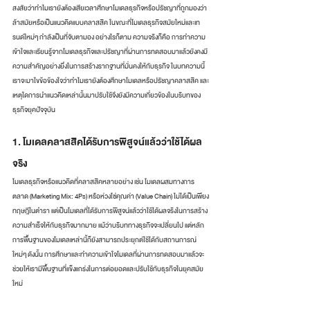
สงสัยว่าทำไมเรายังต้องเสียเวลาศึกษาโมเดลธุรกิจหรือปรัชญาที่ถูกมองว่า
ล้าสมัยหรือเป็นแนวคิดแบบคลาสสิค ในขณะที่โมเดลธุรกิจสมัยใหม่และเท
รนด์ใหม่ๆ กำลังเป็นที่จับตามอง อย่างไรก็ตาม ความจริงก็คือ การทำความ
เข้าใจและเรียนรู้จากโมเดลธุรกิจและปรัชญาที่ผ่านการทดสอบมาแล้วยังคงมี
ความสำคัญอย่างยิ่งในการสร้างรากฐานที่มั่นคงให้กับธุรกิจ ในบทความนี้ 
เราจะมาไขข้อข้องใจว่าทำไมเรายังต้องศึกษาโมเดลหรือปรัชญาคลาสสิค และ
เหตุใดการนำแนวคิดเหล่านั้นมาปรับใช้จึงยังมีความเกี่ยวข้องในบริบทของ
ธุรกิจยุคปัจจุบัน
1. โมเดลคลาสสิคได้รับการพิสูจน์แล้วว่าใช้ได้ผล
จริง
โมเดลธุรกิจหรือแนวคิดที่คลาสสิคหลายอย่าง เช่น โมเดลผสมทางการ
ตลาด (Marketing Mix: 4Ps) หรือห่วงโซ่คุณค่า (Value Chain) ไม่ได้เป็นเพียง
ทฤษฎีในตำรา แต่เป็นโมเดลที่ได้รับการพิสูจน์แล้วว่าใช้ได้ผลจริงในการสร้าง
ความสำเร็จให้กับธุรกิจมากมาย แม้ว่าบริบททางธุรกิจจะเปลี่ยนไป แต่หลัก
การพื้นฐานของโมเดลเหล่านี้ก็ยังสามารถประยุกต์ใช้ได้กับสถานการณ์
ใหม่ๆ ดังนั้น การศึกษาและทำความเข้าใจโมเดลที่ผ่านการทดสอบมาแล้วจะ
ช่วยให้เรามีพื้นฐานที่แข็งแกร่งในการต่อยอดและปรับใช้กับธุรกิจในยุคสมัย
ใหม่