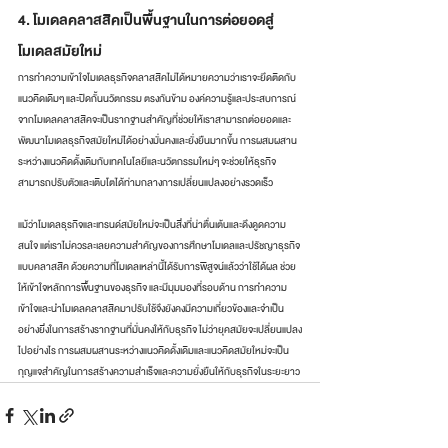
4. โมเดลคลาสสิคเป็นพื้นฐานในการต่อยอดสู่
โมเดลสมัยใหม่
การทำความเข้าใจโมเดลธุรกิจคลาสสิคไม่ได้หมายความว่าเราจะยึดติดกับ
แนวคิดเดิมๆ และปิดกั้นนวัตกรรม ตรงกันข้าม องค์ความรู้และประสบการณ์
จากโมเดลคลาสสิคจะเป็นรากฐานสำคัญที่ช่วยให้เราสามารถต่อยอดและ
พัฒนาโมเดลธุรกิจสมัยใหม่ได้อย่างมั่นคงและยั่งยืนมากขึ้น การผสมผสาน
ระหว่างแนวคิดดั้งเดิมกับเทคโนโลยีและนวัตกรรมใหม่ๆ จะช่วยให้ธุรกิจ
สามารถปรับตัวและเติบโตได้ท่ามกลางการเปลี่ยนแปลงอย่างรวดเร็ว
แม้ว่าโมเดลธุรกิจและเทรนด์สมัยใหม่จะเป็นสิ่งที่น่าตื่นเต้นและดึงดูดความ
สนใจ แต่เราไม่ควรละเลยความสำคัญของการศึกษาโมเดลและปรัชญาธุรกิจ
แบบคลาสสิค ด้วยความที่โมเดลเหล่านี้ได้รับการพิสูจน์แล้วว่าใช้ได้ผล ช่วย
ให้เข้าใจหลักการพื้นฐานของธุรกิจ และมีมุมมองที่รอบด้าน การทำความ
เข้าใจและนำโมเดลคลาสสิคมาปรับใช้จึงยังคงมีความเกี่ยวข้องและจำเป็น
อย่างยิ่งในการสร้างรากฐานที่มั่นคงให้กับธุรกิจ ไม่ว่ายุคสมัยจะเปลี่ยนแปลง
ไปอย่างไร การผสมผสานระหว่างแนวคิดดั้งเดิมและแนวคิดสมัยใหม่จะเป็น
กุญแจสำคัญในการสร้างความสำเร็จและความยั่งยืนให้กับธุรกิจในระยะยาว