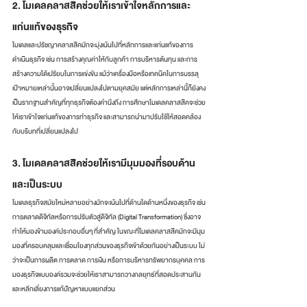
2. โมเดลคลาสสิคช่วยให้เราเข้าใจหลักการและ
แก่นแท้ของธุรกิจ
โมเดลและปรัชญาคลาสสิคมักจะมุ่งเน้นไปที่หลักการและแก่นแท้ของการ
ดำเนินธุรกิจ เช่น การสร้างคุณค่าให้กับลูกค้า การบริหารต้นทุน และการ
สร้างความได้เปรียบในการแข่งขัน แม้ว่าเครื่องมือหรือเทคนิคในการบรรลุ
เป้าหมายเหล่านั้นอาจเปลี่ยนแปลงไปตามยุคสมัย แต่หลักการเหล่านี้ก็ยังคง
เป็นรากฐานสำคัญที่ทุกธุรกิจต้องคำนึงถึง การศึกษาโมเดลคลาสสิคจะช่วย
ให้เราเข้าใจแก่นแท้ของการทำธุรกิจ และสามารถนำมาปรับใช้ให้สอดคล้อง
กับบริบทที่เปลี่ยนแปลงไป
3. โมเดลคลาสสิคช่วยให้เรามีมุมมองที่รอบด้าน
และเป็นระบบ
โมเดลธุรกิจสมัยใหม่หลายอย่างมักจะเน้นไปที่ด้านใดด้านหนึ่งของธุรกิจ เช่น 
การตลาดดิจิทัลหรือการปรับตัวสู่ดิจิทัล (Digital Transformation) ซึ่งอาจ
ทำให้มองข้ามองค์ประกอบอื่นๆ ที่สำคัญ ในขณะที่โมเดลคลาสสิคมักจะมีมุม
มองที่ครอบคลุมและเชื่อมโยงทุกส่วนของธุรกิจเข้าด้วยกันอย่างเป็นระบบ ไม่
ว่าจะเป็นการผลิต การตลาด การเงิน หรือการบริหารทรัพยากรบุคคล การ
มองธุรกิจแบบองค์รวมจะช่วยให้เราสามารถวางกลยุทธ์ที่สอดประสานกัน
และหลีกเลี่ยงการแก้ปัญหาแบบแยกส่วน