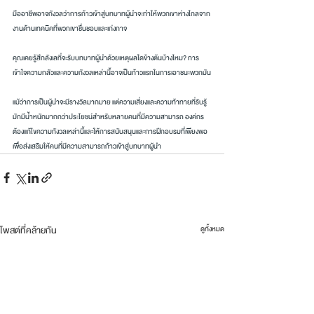
มืออาชีพอาจกังวลว่าการก้าวเข้าสู่บทบาทผู้นำจะทำให้พวกเขาห่างไกลจาก
งานด้านเทคนิคที่พวกเขาชื่นชอบและเก่งกาจ
คุณเคยรู้สึกลังเลที่จะรับบทบาทผู้นำด้วยเหตุผลใดข้างต้นบ้างไหม? การ
เข้าใจความกลัวและความกังวลเหล่านี้อาจเป็นก้าวแรกในการเอาชนะพวกมัน
แม้ว่าการเป็นผู้นำจะมีรางวัลมากมาย แต่ความเสี่ยงและความท้าทายที่รับรู้
มักมีน้ำหนักมากกว่าประโยชน์สำหรับหลายคนที่มีความสามารถ องค์กร
ต้องแก้ไขความกังวลเหล่านี้และให้การสนับสนุนและการฝึกอบรมที่เพียงพอ
เพื่อส่งเสริมให้คนที่มีความสามารถก้าวเข้าสู่บทบาทผู้นำ
โพสต์ที่คล้ายกัน
ดูทั้งหมด