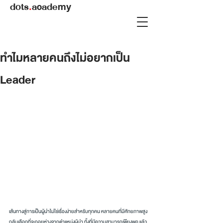
dots
.
academy
ทำไมหลายคนถึงไม่อยากเป็น
Leader
เส้นทางสู่การเป็นผู้นำไม่ใช่เรื่องง่ายสำหรับทุกคน หลายคนที่มีศักยภาพสูง
กลับเลือกที่จะถอยห่างจากตำแหน่งผู้นำ ทั้งที่มีความสามารถเพียงพอ แล้ว