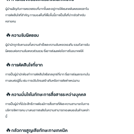
ผู้นำเผชิญกับการตรวจสอบที่มากขึ้นและอยู่ภายใต้แรงกดดันตลอดเวลาใน
การตัดสินใจที่สำคัญ การมองเห็นที่เพิ่มขึ้นนี้อาจเป็นสิ่งที่น่ากลัวสำหรับ
หลายคน
🔥ความรับผิดชอบ
ผู้นำมักถูกจับตามองทั้งความสำเร็จและความล้มเหลวของทีม รวมถึงการรับ
ผิดชอบต่อความล้มเหลวส่วนรวม ซึ่งอาจส่งผลต่อโอกาสในอนาคตได้
🔥การตัดสินใจที่ยาก
การเป็นผู้นำมักต้องทำการตัดสินใจเชิงกลยุทธ์ที่ยาก ซึ่งอาจส่งผลกระทบใน
ทางลบต่อผู้อื่น เช่น การปรับโครงสร้างทีมหรือการตัดตำแหน่งงาน
🔥ความมั่นใจในทักษะการสื่อสารระหว่างบุคคล
การเป็นผู้นำที่มีประสิทธิภาพต้องมีการสื่อสารที่ดีและความสามารถในการ
บริหารจัดการคน บางคนอาจสงสัยในความสามารถของตนเองในด้านเหล่า
นี้
🔥กลัวการสูญเสียทักษะทางเทคนิค