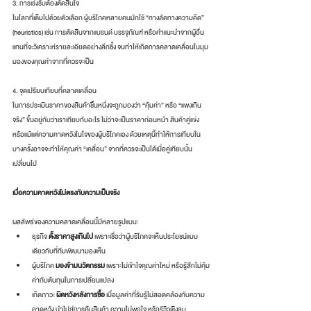
3. การเร่งรีบต้องตัดสินใจ
ในโลกที่เต็มไปด้วยตัวเลือก ผู้บริโภคหลายคนมักใช้ “ทางลัดทางความคิด” 
(heuristics) เช่น การตัดสินจากแบรนด์ บรรจุภัณฑ์ หรือคำแนะนำจากผู้อื่น 
แทนที่จะวิเคราะห์รายละเอียดอย่างลึกซึ้ง จนทำให้เกิดการคลาดเคลื่อนในมุม
มองของคุณค่าจากที่ควรจะเป็น
4. จุดเปรียบเทียบที่คลาดเคลื่อน
ในการประเมินราคาของสินค้าชิ้นหนึ่งจะถูกมองว่า “คุ้มค่า” หรือ “แพงเกิน
จริง” ขึ้นอยู่กับว่าเราเทียบกับอะไร ไม่ว่าจะเป็นราคาก่อนหน้า สินค้าคู่แข่ง 
หรือแม้แต่ความคาดหวังในใจของผู้บริโภคเอง ด้วยเหตุนี้ทำให้การเทียบใน
บางครั้งอาจจะทำให้คุณค่า “เคลื่อน” จากที่ควรจะเป็นได้เมื่อคู่เทียบนั้น
เปลี่ยนไป
เมื่อความคาดหวังไม่ตรงกับความเป็นจริง
ผลลัพธ์ของความคลาดเคลื่อนนี้มีหลายรูปแบบ:
ธุรกิจ 
ตั้งราคาสูงเกินไป
 เพราะเชื่อว่าผู้บริโภคจะเห็นประโยชน์แบบ
เดียวกับที่ทีมพัฒนามองเห็น
ผู้บริโภค 
มองข้ามนวัตกรรม
 เพราะไม่เข้าใจคุณค่าใหม่ หรือรู้สึกไม่คุ้ม
ค่ากับต้นทุนในการเปลี่ยนแปลง
เกิดภาวะ 
ผิดหวังหลังการซื้อ
 เมื่อมูลค่าที่รับรู้ไม่สอดคล้องกับความ
คาดหวัง นำไปสู่การคืนสินค้า ความไม่พอใจ หรือรีวิวเชิงลบ