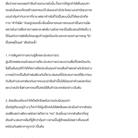
เชื่อว่าหลายคนพอทำสินค้าออกมาแล้วนั้น ก็อยากให้ลูกค้าได้เห็นคุณค่า
ของมันในแบบที่คนสร้างออกแบบไว้ เช่นมองว่ามีประโยชน์ มองว่ามีคุณภาพ 
มองว่าคุ้มค่ากับราคาที่ขาย แต่เอาเข้าจริงก็ไม่เป็นแบบนั้นก็ได้และมักเกิด
การ “เข้าใจผิด” กันอยู่บ่อยครั้ง เรื่องนี้หลายคนอาจจะมองว่าเป็นความผิด
พลาดในการสื่อสารการตลาด แต่จริง ๆ แล้วอาจจะเป็นเรื่องของปัจจัยอื่น ๆ 
ที่มีผลกับการตัดสินใจของลูกค้าอยู่เหมือนกัน และหลายอย่างอาจจะดู “ไม่
เป็นเหตุเป็นผล” เสียด้วยซ้ำ
1. การตีมูลค่าทางความรู้สึกและประสบการณ์
ผู้บริโภคแต่ละคนมีกรอบการคิด ประสบการณ์ และความเชื่อที่ไม่เหมือนกัน
ซึ่งเป็นต้นทุนที่ทำให้เกิดการคิดประเมินคุณค่าของสินค้าแตกต่างกันไปอย่าง
มากแม้ว่าจะเป็นสินค้าเช่นเดียวกันก็ตาม เช่นคนที่มีประสบการณ์ที่ดีมาก่อน
กับสินค้าประเภทเดียวกันอาจจะมองว่าสินค้านี้ไม่ได้มีคุณค่าด้านแปลกใหม่
และน่าสนใจ ซึ่งต่างจากคนที่ไม่เคยใช้สินค้าประเภทดังกล่าว เป้นต้น
2. ตัวเปรียบเทียบทำให้เกิดอิทธิพลในการประเมินคุณค่า
เมื่อมีคู่เทียบอยู่ข้าง ๆ ก็จะทำให้ผู้บริโภคไม่ได้ตัดสินและประเมินค่าจากตัวมัน
เองเพียงอย่างเดียว แต่ยังอาจเกิดการ “เขว” อันเนื่องมาจากตัวเลือกที่อยู่
เคียงข้าง เช่นจากเดิมที่รู้สึกว่าคุ้มค่า กลายเป็นรู้สึกแพงไปเพราะเห็นของที่
เหมือนกันแต่ราคาถูกกว่า เป็นต้น