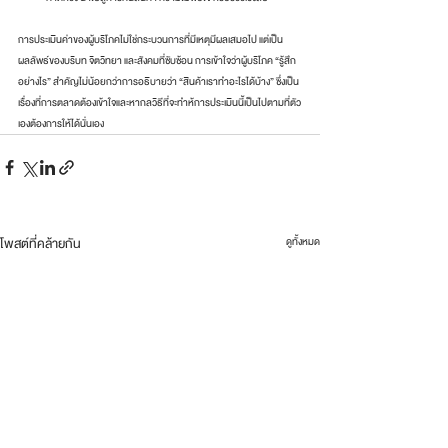
การประเมินค่าของผู้บริโภคไม่ใช่กระบวนการที่มีเหตุมีผลเสมอไป แต่เป็น
ผลลัพธ์ของบริบท จิตวิทยา และสังคมที่ซับซ้อน การเข้าใจว่าผู้บริโภค “รู้สึก
อย่างไร” สำคัญไม่น้อยกว่าการอธิบายว่า “สินค้าเราทำอะไรได้บ้าง” ซึ่งเป็น
เรื่องที่การตลาดต้องเข้าใจและหากลวิธีที่จะทำห้การประเมินนี้เป็นไปตามที่ตัว
เองต้องการให้ได้นั่นเอง
โพสต์ที่คล้ายกัน
ดูทั้งหมด