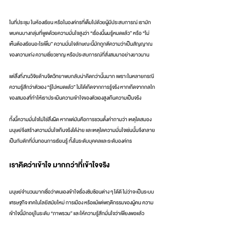
ในที่ประชุม ในห้องเรียน หรือในองค์กรที่เต็มไปด้วยผู้มีประสบการณ์ เรามัก
พบคนบางกลุ่มที่พูดด้วยความมั่นใจสูงว่า “เรื่องนี้ผมรู้หมดแล้ว” หรือ “ไม่
เห็นต้องเรียนอะไรเพิ่ม” ความมั่นใจลักษณะนี้มักถูกตีความว่าเป็นสัญญาณ
ของความเก่ง ความเชี่ยวชาญ หรือประสบการณ์ที่สั่งสมมาอย่างยาวนาน
แต่สิ่งที่งานวิจัยด้านจิตวิทยาพบกลับน่าคิดกว่านั้นมาก เพราะในหลายกรณี 
ความรู้สึกว่าตัวเอง “รู้ไปหมดแล้ว” ไม่ได้เกิดจากการรู้จริง หากเกิดจากกลไก
ของสมองที่ทำให้เราประเมินความเข้าใจของตัวเองสูงเกินความเป็นจริง
ทั้งนี้ความมั่นใจไม่ใช่สิ่งผิด หากแต่มันคือการชวนตั้งคำถามว่า เหตุใดสมอง
มนุษย์จึงสร้างความมั่นใจเกินจริงได้ง่าย และเหตุใดความมั่นใจเช่นนั้นจึงกลาย
เป็นกับดักที่บั่นทอนการเรียนรู้ ทั้งในระดับบุคคลและระดับองค์กร
เราคิดว่าเข้าใจ มากกว่าที่เข้าใจจริง
มนุษย์จำนวนมากเชื่อว่าตนเองเข้าใจเรื่องซับซ้อนต่าง ๆ ได้ดี ไม่ว่าจะเป็นระบบ
เศรษฐกิจ เทคโนโลยีสมัยใหม่ การเมือง หรือแม้แต่พฤติกรรมของผู้คน ความ
เข้าใจนี้มักอยู่ในระดับ “ภาพรวม” และให้ความรู้สึกมั่นใจว่าเพียงพอแล้ว