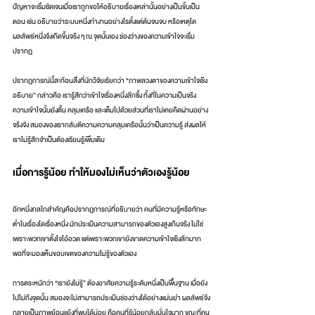
ปัญหาจะเริ่มชัดเจนเมื่อเราถูกขอให้อธิบายเรื่องเหล่านั้นอย่างเป็นขั้นเป็น
ตอน เช่น อธิบายว่าระบบหนึ่งทำงานอย่างไรตั้งแต่ต้นจนจบ หรือเหตุใด
ผลลัพธ์หนึ่งจึงเกิดขึ้นจริง ๆ ณ จุดนั้นเอง ช่องว่างของความเข้าใจจะเริ่ม
ปรากฏ
ปรากฏการณ์นี้สะท้อนสิ่งที่นักวิจัยเรียกว่า “ภาพลวงตาของความเข้าใจเชิง
อธิบาย” กล่าวคือ เรารู้สึกว่าเข้าใจเรื่องหนึ่งลึกซึ้ง ทั้งที่ในความเป็นจริง 
ความเข้าใจนั้นยังตื้น คลุมเครือ และเต็มไปด้วยส่วนที่เราไม่เคยคิดผ่านอย่าง
จริงจัง สมองของเรากลับตีความความคลุมเครือนั้นว่าเป็นความรู้ ส่งผลให้
เราไม่รู้สึกจำเป็นต้องเรียนรู้เพิ่มเติม
เมื่อการรู้น้อย ทำให้มองไม่เห็นว่าตัวเองรู้น้อย
อีกหนึ่งกลไกสำคัญคือปรากฏการณ์ที่อธิบายว่า คนที่มีความรู้หรือทักษะ
ต่ำในเรื่องใดเรื่องหนึ่ง มักประเมินความสามารถของตัวเองสูงเกินจริง ไม่ใช่
เพราะพวกเขาตั้งใจโอ้อวด แต่เพราะพวกเขายังขาดความเข้าใจเชิงลึกมาก
พอที่จะมองเห็นขอบเขตของความไม่รู้ของตัวเอง
การตระหนักว่า “เรายังไม่รู้” ต้องอาศัยความรู้ระดับหนึ่งเป็นพื้นฐาน เมื่อยัง
ไปไม่ถึงจุดนั้น สมองจะไม่สามารถประเมินช่องว่างได้อย่างแม่นยำ ผลลัพธ์จึง
กลายเป็นภาพย้อนแย้งที่พบได้บ่อย คือคนที่รู้น้อยกลับมั่นใจมาก ขณะที่คน