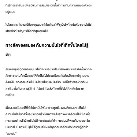
ที่รู้ลึกจริงกลับระมัดระวังในการสรุปและมักตั้งคำถามกับความคิดของตัวเอง
อยู่เสมอ
ในโลกการทำงาน นี่คือเหตุผลว่าทำไมเสียงที่ฟังดูมั่นใจที่สุดในห้อง อาจไม่ใช่
เสียงที่เข้าใจปัญหาได้ลึกที่สุดเสมอไป
ทางลัดของสมอง กับความมั่นใจที่เกิดขึ้นโดยไม่รู้
ตัว
สมองมนุษย์ถูกออกแบบมาให้ทำงานอย่างประหยัดพลังงาน เราจึงพึ่งพาทาง
ลัดทางความคิดเพื่อช่วยให้ตัดสินใจได้รวดเร็วและไม่ต้องวิเคราะห์ทุกอย่าง
ตั้งแต่ต้น ทางลัดเหล่านี้มีประโยชน์ในชีวิตประจำวัน แต่ก็สร้างผลข้างเคียง
สำคัญ นั่นคือความรู้สึกว่า “ฉันเข้าใจแล้ว” โดยที่ยังไม่ได้ลงลึกในราย
ละเอียด
เมื่อผนวกกับอคติที่ทำให้เรามั่นใจในความถูกต้องของตัวเองมากเกินไป 
ความมั่นใจจึงเกิดขึ้นอย่างรวดเร็ว โดยเฉพาะในสภาพแวดล้อมที่ไม่มีใครตั้ง
คำถามอย่างจริงจัง หรือไม่มี feedback ที่ท้าทายสมมติฐานเดิมของเรา ใน
บริบทเช่นนี้ ความไม่รู้ไม่ได้ถูกเปิดโปง แต่ถูกกลบเกลื่อนด้วยความรู้สึกว่า 
“พอแล้ว”