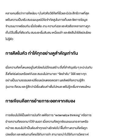
หลายคนเชื่อว่าการคิดเงียบ ๆ ในหัวคือวิธีคิดที่เร็วและมีประสิทธิภาพที่สุด 
แต่ในความเป็นจริง สมองมนุษย์มีข้อจำกัดสูงในการเก็บและจัดการข้อมูล
จำนวนมากพร้อมกัน เมื่อไอเดีย งาน ความกังวล และตัวเลือกหลายทางถูก
เก็บไว้ในพื้นที่เดียวกัน สมองจะเริ่มสับสน เหนื่อยล้า และตัดสินใจได้แย่ลงโดย
ไม่รู้ตัว
การคิดในหัว ทำให้ทุกอย่างดูสำคัญเท่ากัน
เมื่อความคิดทั้งหมดอยู่ในหัวโดยไม่มีโครงสร้าง สิ่งที่สำคัญจริง ๆ จะปะปนกับ
สิ่งที่แค่เร่งด่วนหรือแค่กังวล สมองไม่สามารถ “จัดลำดับ” ได้ดี เพราะทุก
อย่างเป็นนามธรรมและเปลี่ยนแปลงตลอดเวลา ผลลัพธ์คือความรู้สึก
วุ่นวาย คิดวน และรู้สึกว่ามีเรื่องต้องทำเต็มไปหมด แต่ไม่รู้จะเริ่มจากตรงไหน
การเขียนคือการย้ายภาระออกจากสมอง
การเขียนไม่ได้เป็นแค่การบันทึก แต่คือการ “externalize thinking” หรือการ
ย้ายความคิดออกมาไว้ข้างนอก เมื่อความคิดถูกเขียนลงบนกระดาษหรือ
หน้าจอ สมองไม่จำเป็นต้องจำทุกอย่างอีกต่อไป พื้นที่ทางความคิดจึงถูก
ปลดล็อก และพลังงานที่เคยใช้กับการจำ สามารถนำไปใช้กับการวิเคราะห์