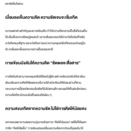
และตัดสินใจแทน
เมื่อมองเห็นความคิด ความชัดเจนจะเริ่มเกิด
ความแตกต่างสำคัญของการเขียนคือ ทำให้ความคิดกลายเป็นสิ่งที่มองเห็น
ได้ เมื่อเห็นความคิดอยู่ตรงหน้า เราจะเริ่มแยกออกได้ว่าอะไรคือข้อเท็จจริง 
อะไรคือสมมติฐาน และอะไรคืออารมณ์ ความคลุมเครือที่เคยรวมกันอยู่ใน
หัว จะเริ่มแยกชั้นออกมาอย่างเป็นธรรมชาติ
การเขียนบังคับให้ความคิด “ชัดพอจะสื่อสาร”
การคิดในหัวสามารถคลุมเครือได้โดยไม่รู้ตัว แต่การเขียนบังคับให้เราต้อง
เรียบเรียงความคิดให้ชัดพอจะอธิบายได้ แม้จะเขียนให้ตัวเองอ่านก็ตาม 
กระบวนการนี้ช่วยคัดกรองไอเดียที่ยังไม่ตกผลึก และเผยให้เห็นช่องโหว่ของ
ความคิดที่เรามักมองไม่เห็นตอนคิดเงียบ ๆ
ความสงบเกิดจากความชัด ไม่ใช่การคิดให้น้อยลง
หลายคนพยายามลดความวุ่นวายด้วยการ “คิดให้น้อยลง” แต่สิ่งที่ได้ผลก
ว่าคือ “คิดให้ชัดขึ้น” การเขียนช่วยเปลี่ยนความคิดจากก้อนที่ยุ่งเหยิง ให้