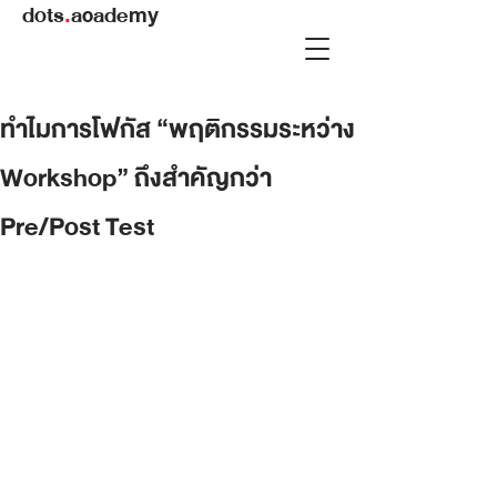
dots
.
academy
ทำไมการโฟกัส “พฤติกรรมระหว่าง
Workshop” ถึงสำคัญกว่า
Pre/Post Test