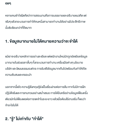
เฉยๆ
หลายคนเข้าใจผิดคิดว่าการสอนงานคือการบรรยายและอธิบายแนวคิด แต่
จริงๆ แล้วกระบวนการทำให้คนหนึ่งสามารถทำงานได้อย่างมีประสิทธิภาพ
นั้นซับซ้อนกว่าที่คิดมาก
1. ข้อมูลมากมายไม่ได้หมายความว่าจะจำได้
แม้เราจะอธิบายหลักการอย่างละเอียด แต่พนักงานใหม่มักถูกยัดเยียดข้อมูล
มากมายในช่วงเวลาสั้นๆ ทั้งกระบวนการทำงาน เครื่องมือต่างๆ นโยบาย
บริษัท และวัฒนธรรมองค์กร การรับฟังข้อมูลมากเกินไปพร้อมกันทำให้เกิด
ความสับสนและครอบงำ
นอกจากนี้แล้ว ความรู้เชิงทฤษฎียังเป็นเรื่องง่ายต่อการลืม หากไม่มีการฝึก
ปฏิบัติจริงและการทบทวนอย่างสม่ำเสมอ การได้ยินหรืออ่านข้อมูลเพียงครั้ง
เดียวมักไม่เพียงพอต่อการจดจำในระยะยาว แล้วเมื่อต้องใช้งานจริง ก็พบว่า
จำอะไรไม่ได้
2. "รู้" ไม่เท่ากับ "ทำได้"