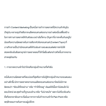
การทำ Content Marketing เป็นหนึ่งการทำการตลาดที่มีความสำคัญใน
ปัจจุบัน หลายธุรกิจเลือกจะผลิตคอนเทนต์ออกมาอย่างต่อเนื่องเพื่อสร้าง
โอกาสทางการตลาดให้กับตัวเอง อย่างไรก็ตาม ปัญหาที่อาจจะเห็นกันอยู่ไม่
น้อยคือความผิดพลาดในการเลือกหัวข้อคอนเทนต์ (Content Topic) ที่
บางทีกลายเป็นว่ามีคอนเทนต์ให้กับช่องทางของแบรนด์แต่อาจจะไม่ได้
สอดคล้องในเชิงลกยุทธ์การตลาดเลยก็ได้ ซึ่งเรื่องดังกล่าวเกิดขึ้นจากหลาย
สาเหตุด้วยกัน
1. การขาดความเข้าใจว่าใครคือกลุ่มเป้าหมายที่แท้จริง
หนึ่งในความผิดพลาดที่พบบ่อยที่สุดคือการไม่รู้จักกลุ่มเป้าหมายของตนเอง
อย่างลึกซึ้ง นักการตลาดหลายคนผลิตคอนเทนต์ออกมาโดยไม่มีภาพ
ชัดเจนว่า “เขียนให้ใครอ่าน” หรือ “ทำให้ใครดู” ส่งผลให้เนื้อหาไม่ตรงใจ ไม่
ตอบโจทย์ และสุดท้ายก็ถูกมองข้าม หรือ “ไม่น่าสนใจ” เพราะไม่เกี่ยวข้องกับ
สิ่งที่พวกเขาต้องการ ซึ่งนั่นมาจากการไม่ทำความเข้าใจ Pain Point หรือ
พฤติกรรมการค้นหาของผู้บริโภค