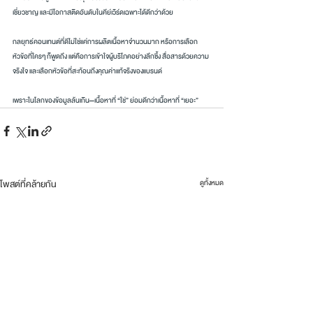
เชี่ยวชาญ และมีโอกาสติดอันดับในคีย์เวิร์ดเฉพาะได้ดีกว่าด้วย
กลยุทธ์คอนเทนต์ที่ดีไม่ใช่แค่การผลิตเนื้อหาจำนวนมาก หรือการเลือก
หัวข้อที่ใครๆ ก็พูดถึง แต่คือการเข้าใจผู้บริโภคอย่างลึกซึ้ง สื่อสารด้วยความ
จริงใจ และเลือกหัวข้อที่สะท้อนถึงคุณค่าแท้จริงของแบรนด์
เพราะในโลกของข้อมูลล้นเกิน—เนื้อหาที่ “ใช่” ย่อมดีกว่าเนื้อหาที่ “เยอะ”
โพสต์ที่คล้ายกัน
ดูทั้งหมด