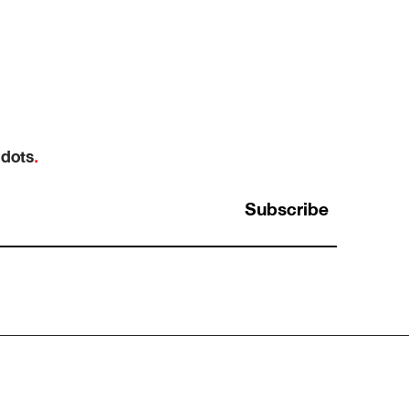
 dots
.
Subscribe
Planning Fallacy: ทำไมงานที่ “น่าจะเสร็จศุกร์
นี้” ถึงลากไปถึงศุกร์หน้าเกือบทุกครั้ง