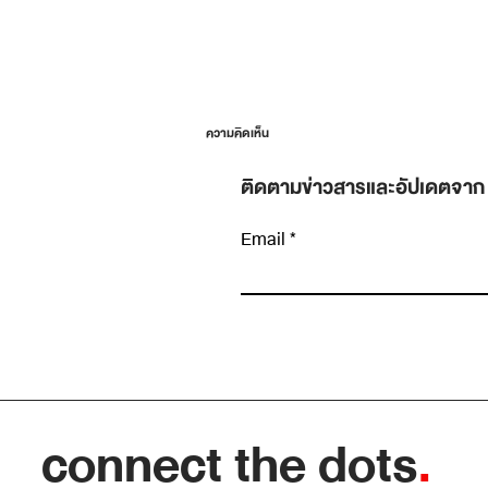
ความคิดเห็น
ติดตามข่าวสารและอัปเดตจาก
Email
เขียนความคิดเห็น…
ข้อมูลเยอะขึ้น ไม่ได้แปลว่าตัดสินใจดีขึ้น: ทักษะ
แยก “สัญญาณ” ออกจาก “เสียงรบกวน”
connect the dots
.