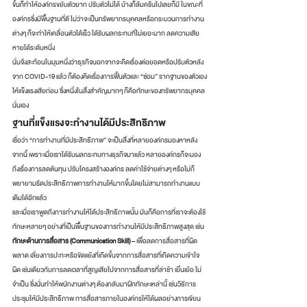
ขึ้นก็ทำให้องค์กรขยับตัวยาก ปรับตัวไม่ได้ บ้างก็ล้มครืนไปเลยก็มี ในขณะที่
องค์กรซึ่งมีพื้นฐานที่ดี ไม่ว่าจะเป็นทรัพยากรบุคคลหรือกระบวนการทำงาน
ต่างๆ ก็จะทำให้เคลื่อนตัวได้เร็ว ได้รับผลกระทบที่ไม่เยอะมาก ลดความเสีย
หายได้ระดับหนึ่ง 
นั่นจึงสะท้อนในมุมหนึ่งว่าธุรกิจนอกจากจะคิดเรื่องต่อยอดหรือปรับตัวหลัง
จาก COVID-19 แล้ว ก็ต้องคิดเรื่องการฟื้นตัวและ “ซ่อม” รากฐานของตัวเอง
ให้แข็งแรงเสียก่อน ซึ่งหนึ่งในสิ่งสำคัญมากๆ ก็คือทักษะของทรัพยากรบุคคล
นั่นเอง 
ฐานที่แข็งแรงจะทำงานได้มีประสิทธิภาพ 
เชื่อว่า “การทำงานที่มีประสิทธิภาพ” จะเป็นสิ่งที่หลายองค์กรมองหาหลัง
จากนี้ เพราะเมื่อเราได้รับผลกระทบทางธุรกิจมาแล้ว หลายองค์กรก็จะมอง
ถึงเรื่องการลดต้นทุน ปรับโครงสร้างองค์กร ลดค่าใช้จ่ายต่างๆ หรือไม่ก็
พยายามรีดประสิทธิภาพการทำงานให้มากขึ้นโดยไม่สามารถทำงานแบบ
เดิมได้อีกแล้ว 
และเมื่อเราพูดถึงการทำงานให้ได้ประสิทธิภาพนั้น มันก็คือการที่เราจะต้องใช้
ทักษะหลายๆ อย่างที่เป็นพื้นฐานของการทำงานให้มีประสิทธิภาพสูงสุด เช่น 
ทักษะด้านการสื่อสาร (Communication Skill)
 – เพื่อลดการสื่อสารที่ผิด
พลาด เลี่ยงการปะทะหรือขัดแย้งที่เกิดขึ้นจากการสื่อสารที่เกิดความเข้าใจ
ผิด เช่นเดียวกับการลดเวลาที่สูญเสียไปจากการสื่อสารที่ล่าช้า เยิ่นเย้อ ไม่
จำเป็น ซึ่งนั่นทำให้พนักงานต่างๆ ต้องกลับมาฝึกทักษะเหล่านี้ เช่นวิธีการ
ประชุมให้มีประสิทธิภาพ การสื่อสารภายในองค์กรให้ได้ผลอย่างการเขียน