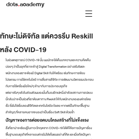
dots
.
academy
ทักษะไม่ดิจิทัล แต่ควรรีบ Reskill
หลัง COVID-19
ในช่วงเหตุการณ์ COVID-19 นั้น ผมมักจะได้เห็นบทความและความคิดเห็น
บ่อยๆ ว่าเป็นยุคที่เราจะเข้าสู่ Digital Transformation อย่างจริงจังและ
พนักงานของเราจะต้องมี Digital Skill กันให้พร้อม เช่นทักษะการเขียน
โปรแกรม การใช้เทคโนโลยี การสื่อสารดิจิทัล การพัฒนานวัตกรรมประกอบ
กับการใช้เครื่องมือใหม่ๆ เข้ามากับการประกอบธุรกิจ 
แต่เอาจริงๆ แล้วในส่วนตัวผมเองนั้นก็มองอีกแง่หนึ่งว่าด้วยสถานการณ์แบบ
นี้กลับน่าจะเป็นช่วงที่เราต้องหาทาง Reskill ให้กับพนักงานขององค์กรโดย
เร็ว ซึ่งไม่ใช่เรื่องของดิจิทัลและเทคโนโลยีอะไรเลย หากแต่เป็นทักษะพื้นฐาน
สำคัญๆ ที่หลายคนอาจจะมองว่าเป็นเรื่อง Soft Skill ด้วยซ้ำ 
ปัญหาของการต่อยอดบนโครงสร้างที่ไม่แข็งแรง 
สิ่งที่เราน่าจะเรียนรู้ในภาวะวิกฤตจาก COVID-19 ได้ดีก็คือการปัญหาเรื่อง
พื้นฐานของธุรกิจที่หลายองค์กรไม่ได้แข็งแรงอย่างที่คิด และเมื่อเกิดปัญหา