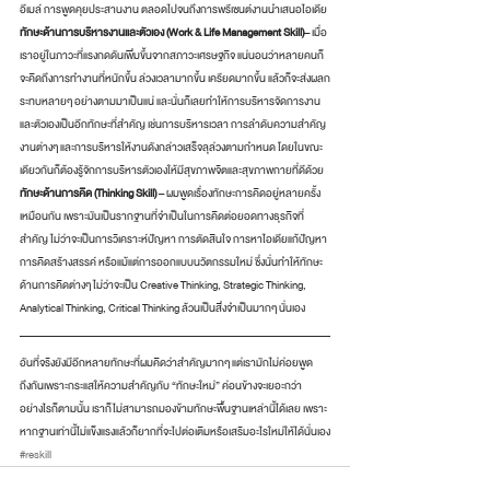
อีเมล์ การพูดคุยประสานงาน ตลอดไปจนถึงการพรีเซนต์งานนำเสนอไอเดีย 
ทักษะด้านการบริหารงานและตัวเอง (Work & Life Management Skill)
– เมื่อ
เราอยู่ในภาวะที่แรงกดดันเพิ่มขึ้นจากสภาวะเศรษฐกิจ แน่นอนว่าหลายคนก็
จะคิดถึงการทำงานที่หนักขึ้น ล่วงเวลามากขึ้น เครียดมากขึ้น แล้วก็จะส่งผลก
ระทบหลายๆ อย่างตามมาเป็นแน่ และนั่นก็เลยทำให้การบริหารจัดการงาน
และตัวเองเป็นอีกทักษะที่สำคัญ เช่นการบริหารเวลา การลำดับความสำคัญ
งานต่างๆ และการบริหารให้งานดังกล่าวเสร็จลุล่วงตามกำหนด โดยในขณะ
เดียวกันก็ต้องรู้จักการบริหารตัวเองให้มีสุขภาพจิตและสุขภาพกายที่ดีด้วย 
ทักษะด้านการคิด (Thinking Skill) 
– ผมพูดเรื่องทักษะการคิดอยู่หลายครั้ง
เหมือนกัน เพราะมันเป็นรากฐานที่จำเป็นในการคิดต่อยอดทางธุรกิจที่
สำคัญ ไม่ว่าจะเป็นการวิเคราะห์ปัญหา การตัดสินใจ การหาไอเดียแก้ปัญหา 
การคิดสร้างสรรค์ หรือแม้แต่การออกแบบนวัตกรรมใหม่ ซึ่งนั่นทำให้ทักษะ
ด้านการคิดต่างๆ ไม่ว่าจะเป็น Creative Thinking, Strategic Thinking, 
Analytical Thinking, Critical Thinking ล้วนเป็นสิ่งจำเป็นมากๆ นั่นเอง 
อันที่จริงยังมีอีกหลายทักษะที่ผมคิดว่าสำคัญมากๆ แต่เรามักไม่ค่อยพูด
ถึงกันเพราะกระแสให้ความสำคัญกับ “ทักษะใหม่” ค่อนข้างจะเยอะกว่า 
อย่างไรก็ตามนั้น เราก็ไม่สามารถมองข้ามทักษะพื้นฐานเหล่านี้ได้เลย เพราะ
หากฐานเท่านี้ไม่แข็งแรงแล้วก็ยากที่จะไปต่อเติมหรือเสริมอะไรใหม่ให้ได้นั่นเอง
#reskill