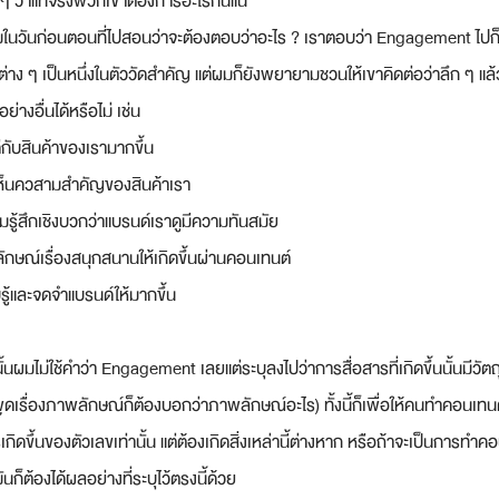
 ๆ ว่าแท้จริงพวกเขาต้องการอะไรกันแน่ 
ถามผมในวันก่อนตอนที่ไปสอนว่าจะต้องตอบว่าอะไร ? เราตอบว่า Engagement ไปก็ไ
่าง ๆ เป็นหนึ่งในตัววัดสำคัญ แต่ผมก็ยังพยายามชวนให้เขาคิดต่อว่าลึก ๆ แล
ย่างอื่นได้หรือไม่ เช่น 
ีกับสินค้าของเรามากขึ้น
ห็นควสามสำคัญของสินค้าเรา
รู้สึกเชิงบวกว่าแบรนด์เราดูมีความทันสมัย
ษณ์เรื่องสนุกสนานให้เกิดขึ้นผ่านคอนเทนต์
ู้และจดจำแบรนด์ให้มากขึ้น 
นั้นผมไม่ใช้คำว่า Engagement เลยแต่ระบุลงไปว่าการสื่อสารที่เกิดขึ้นนั้นมีวั
ูดเรื่องภาพลักษณ์ก็ต้องบอกว่าภาพลักษณ์อะไร) ทั้งนี้ก็เพื่อให้คนทำคอนเทนต์
ิดขึ้นของตัวเลขเท่านั้น แต่ต้องเกิดสิ่งเหล่านี้ต่างหาก หรือถ้าจะเป็นการทำคอน
ันก็ต้องได้ผลอย่างที่ระบุไว้ตรงนี้ด้วย 