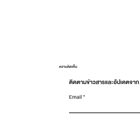
ความคิดเห็น
ติดตามข่าวสารและอัปเดตจาก
Email
เขียนความคิดเห็น…
Insight หายาก เพราะเราหยุดมองเร็วเกินไป