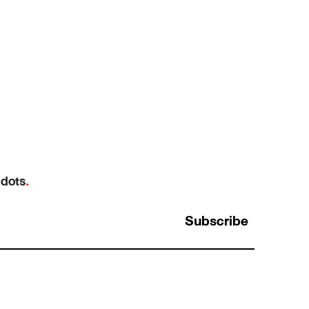
 dots
.
Subscribe
การใช้ Analytical Thinking กับการระบุ Data
สำคัญในการตลาด