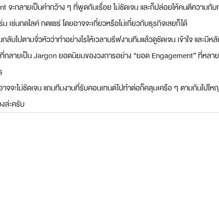
nt จะกลายเป็นคำกว้าง ๆ ที่พูดกันเรื่อย ไม่ชัดเจน และก็ปล่อยให้คนตีความกับ
 เช่นกดไลค์ กดแชร์ โดยอาจจะเกี่ยวหรือไม่เกี่ยวกับธุรกิจเลยก็ได้ 
ย้อนกลับไปตามจั่วหัวว่าทำอย่างไรให้เวลาบรีฟงานทีมแล้วดูชัดเจน เข้าใจ และมีหล
ี่กลายเป็น Jargon ยอดนิยมของวงการอย่าง “ยอด Engagement” ที่หลายคนพ
ร 
ดก็อาจจะไม่ชัดเจน แถมทีมงานที่รับคอนเทนต์ไปทำต่อก็คลุมเครือ ๆ ตามกันไปใหญ่ 
งล่ะครับ