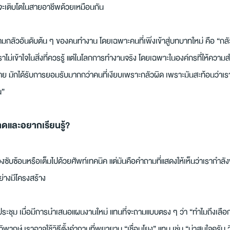
่จะเติบโตในสายอาชีพด้วยเหมือนกัน
วามกลัวอันดับต้น ๆ ของคนทำงาน โดยเฉพาะคนที่เพิ่งเข้าสู่บทบาทใหม่ คือ “กลั
าไม่เข้าใจในสิ่งที่ควรรู้ แต่ในโลกการทำงานจริง โดยเฉพาะในองค์กรที่ให้คว
าย มักได้รับการยอมรับมากกว่าคนที่เงียบเพราะกลัวผิด เพราะมันสะท้อนว่าเรา
น”
ดและอยากเรียนรู้?
องซับซ้อนหรือเต็มไปด้วยศัพท์เทคนิค แต่มันคือคำถามที่แสดงให้เห็นว่าเรากำล
อย่างมีโครงสร้าง
ะชุม เมื่อมีการนำเสนอแผนงานใหม่ แทนที่จะถามแบบตรง ๆ ว่า “ทำไมถึงเลือกวิธี
งวิพากษ์ เราอาจใช้วิธีตั้งคำถามที่พยายาม “เชื่อมโยง” แทน เช่น “น่าสนใจครับ วิธ