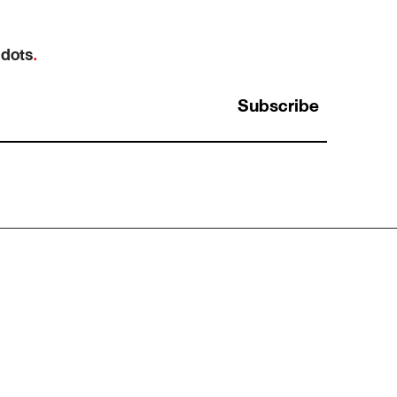
 dots
.
Subscribe
์
Opportunity Cost: ทำไม “ต้นทุนที่แพงที่สุด”
ในการทำงาน คือสิ่งที่เรามองไม่เห็น