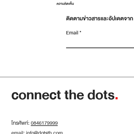
ความคิดเห็น
ติดตามข่าวสารและอัปเดตจาก
Email
เขียนความคิดเห็น…
Planning Fallacy: ทำไมงานที่ “น่าจะเสร็จศุกร
นี้” ถึงลากไปถึงศุกร์หน้าเกือบทุกครั้ง
connect the dots
.
โทรศัพท์:
0846179999
email:
info@dotsth.com