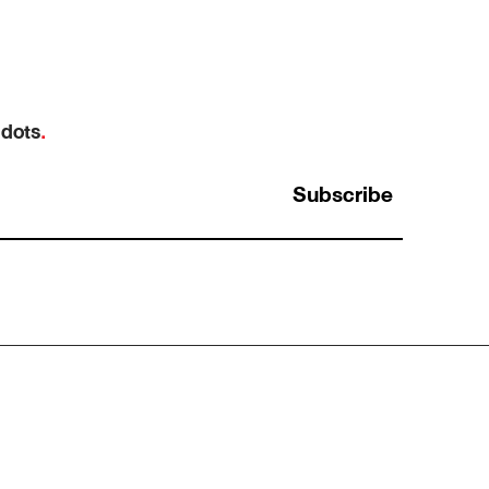
 dots
.
Subscribe
ว
“ฝากทำหน่อยนะ” ประโยคที่เป็นได้ทั้งมอบ
หมายงาน และการโยนงานทิ้ง