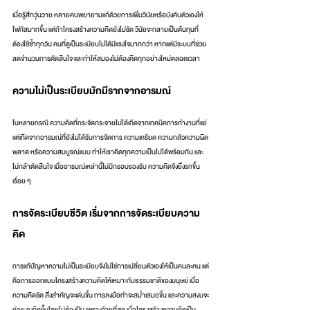
เมื่อรู้สึกวุ่นวาย หลายคนพยายามแก้ด้วยการเพิ่มวินัยหรือบังคับตัวเองให้
โฟกัสมากขึ้น แต่ถ้าโครงสร้างความคิดยังไม่ชัด วินัยจะกลายเป็นต้นทุนที่
ต้องใช้ซ้ำทุกวัน คนที่ดูเป็นระเบียบไม่ได้มีแรงใจมากกว่า หากแต่มีระบบที่ช่วย
ลดจำนวนการตัดสินใจ และทำให้สมองไม่ต้องคิดทุกอย่างใหม่ตลอดเวลา
ความไม่เป็นระเบียบมักมีรากจากอารมณ์
ในหลายกรณี ความคิดที่กระจัดกระจายไม่ได้เกิดจากเทคนิคการทำงานที่แย่ 
แต่เกิดจากอารมณ์ที่ยังไม่ได้รับการจัดการ ความเครียด ความกลัวความผิด
พลาด หรือความสมบูรณ์แบบ ทำให้เราคิดทุกความเป็นไปได้พร้อมกัน และ
ไม่กล้าตัดสินใจ เมื่ออารมณ์เหล่านี้ไม่มีกรอบรองรับ ความคิดจึงยิ่งรกขึ้น
เรื่อย ๆ
การจัดระเบียบชีวิต เริ่มจากการจัดระเบียบความ
คิด
การแก้ปัญหาความไม่เป็นระเบียบจึงไม่ใช่การเปลี่ยนตัวเองให้เป็นคนละคน แต่
คือการออกแบบโครงสร้างความคิดให้เหมาะกับธรรมชาติของมนุษย์ เมื่อ
ความคิดชัด สิ่งสำคัญจะเด่นขึ้น การลงมือทำจะสม่ำเสมอขึ้น และความสงบจะ
ค่อย ๆ เกิดขึ้นโดยไม่ต้องฝืน เพราะท้ายที่สุด เมื่อโครงสร้างความคิดเป็น