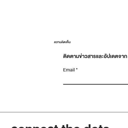
ความคิดเห็น
ติดตามข่าวสารและอัปเดตจาก
Email
เขียนความคิดเห็น…
ข้อมูลเยอะขึ้น ไม่ได้แปลว่าตัดสินใจดีขึ้น: ทักษะ
แยก “สัญญาณ” ออกจาก “เสียงรบกวน”