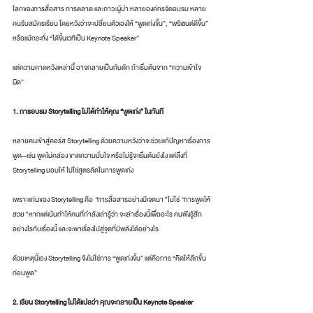
โลกของการสื่อสาร การตลาด และภาวะผู้นำ หลายองค์กรจัดอบรม หลาย
คนรีบสมัครเรียน โดยหวังว่าจะเปลี่ยนตัวเองให้ “พูดเก่งขึ้น”, “พรีเซนต์ดีขึ้น” 
หรือแม้กระทั่ง “ได้ขึ้นเวทีเป็น Keynote Speaker”
แต่ความคาดหวังเหล่านี้ อาจกลายเป็นกับดัก ถ้าเริ่มต้นจาก “ความเข้าใจ
ผิด”
1. การอบรม Storytelling ไม่ได้ทำให้คุณ “พูดเก่ง” ในทันที
หลายคนเข้าสู่คอร์ส Storytelling ด้วยความหวังว่าจะช่วยแก้ปัญหาเรื่องการ
พูด—เช่น พูดไม่คล่อง ขาดความมั่นใจ หรือไม่รู้จะเริ่มต้นยังไง แต่สิ่งที่ 
Storytelling มอบให้ ไม่ใช่สูตรลัดในการพูดเก่ง
เพราะแก่นของ Storytelling คือ 
“
การสื่อสารอย่างมีเจตนา
”
 ไม่ใช่ 
“
การพูดให้
สวย
”
 หากแต่เน้นทำให้คนที่กำลังเล่ารู้ว่า จะเล่าเรื่องนี้เพื่ออะไร คนฟังรู้สึก
อย่างไรกับเรื่องนี้ และจะพาเรื่องไปสู่จุดที่มีพลังได้อย่างไร
ด้วยเหตุนี้เอง Storytelling จึงไม่ใช่การ “พูดเก่งขึ้น” แต่คือการ “คิดให้ลึกขึ้น
ก่อนพูด”
2. เรียน Storytelling ไม่ได้แปลว่า คุณจะกลายเป็น Keynote Speaker