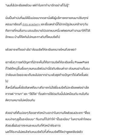
“ผมสั่งไปละเอียดแล้วนะ แต่ทำไมเขาทำมาอีกอย่างก็ไม่รู้” 
นั่นเป็นคำบ่นที่ผมได้ยินบ่อยมากเวลานั่งฟังผู้บริหารหลายคนมาปรับทุกข์
ตอนมาเรียนที่ 
dots academy
 และเรื่องเหล่านี้ก็มักจะมีรูปแบบคล้ายๆ กัน
คือการที่คนสั่งงาน มอบนโยบายไปบอกแบบหนึ่ง แต่พอคนทำงานมาให้ก็ได้
อีกแบบ บ้างก็คิดกันไปคนละทางกับที่โดนบรีฟไป 
แล้วเราจะแก้ไขอย่างไร? ต้องบรีฟให้ละเอียดขนาดไหนถึงจะพอ? 
เอาจริงๆ การแก้ปัญหาที่มักจะเห็นก็คือการบรีฟให้ละเอียดขึ้น PowerPoint 
ก็ไฟล์ใหญ่ขึ้นเรื่อยๆ จนคนบรีฟบ่นว่านี่ยังกับเขียนตำรา ส่วนคนอ่านก็มอง
ว่าเขียนอะไรเยอะแยะเกินจนไม่อยากอ่าน แล้วสุดท้ายปัญหาก็ยังเกิดขึ้นต่อ
ไป 
สิ่งหนึ่งที่ผมตั้งข้อสังเกตคือบางทีอาจจะไม่ใช่เรื่องบรีฟไม่ละเอียดแต่อย่างใด 
หากแต่ “ภาษา” และ “วิธีคิด” ที่องค์การใช้ร่วมกันนั้นไม่เหมือนกัน คนในทีม
ตีความหมายไม่เหมือนกัน 
ตัวอย่างที่เห็นบ่อยๆ คือเวลาหัวหน้าบอกว่าในความคิดตัวเองประเภท “พี่ขอ
แบบง่ายๆ ดูเป็นระเบียบนะ” ทีมงานก็ไปทำให้ “เป็นระเบียบ” ในความเข้าใจของ
ตัวเองซึ่งมันอาจจะคนละแบบกับที่หัวหน้าต้องการ 
ผลก็คืองานไม่ตรงใจกับคนบรีฟไปทั้งที่คนบรีฟก็คิดว่าพูดเคลียร์แล้ว 