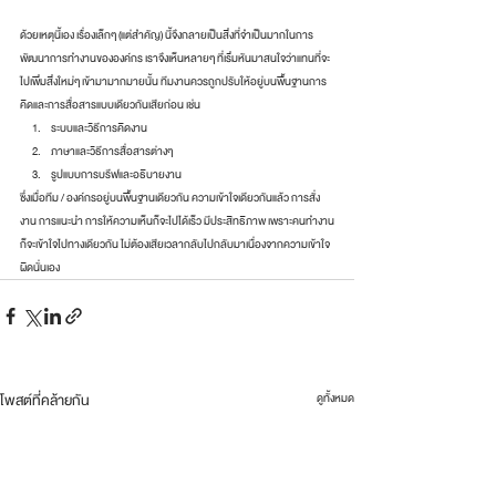
ด้วยเหตุนี้เอง เรื่องเล็กๆ (แต่สำคัญ) นี้จึงกลายเป็นสิ่งที่จำเป็นมากในการ
พัฒนาการทำงานขององค์กร เราจึงเห็นหลายๆ ที่เริ่มหันมาสนใจว่าแทนที่จะ
ไปเพิ่มสิ่งใหม่ๆ เข้ามามากมายนั้น ทีมงานควรถูกปรับให้อยู่บนพื้นฐานการ
คิดและการสื่อสารแบบเดียวกันเสียก่อน เช่น 
ระบบและวิธีการคิดงาน
ภาษาและวิธีการสื่อสารต่างๆ
รูปแบบการบรีฟและอธิบายงาน 
ซึ่งเมื่อทีม / องค์กรอยู่บนพื้นฐานเดียวกัน ความเข้าใจเดียวกันแล้ว การสั่ง
งาน การแนะนำ การให้ความเห็นก็จะไปได้เร็ว มีประสิทธิภาพ เพราะคนทำงาน
ก็จะเข้าใจไปทางเดียวกัน ไม่ต้องเสียเวลากลับไปกลับมาเนื่องจากความเข้าใจ
ผิดนั่นเอง 
โพสต์ที่คล้ายกัน
ดูทั้งหมด