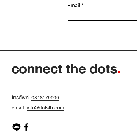
Email
เขียนความคิดเห็น…
Planning Fallacy: ทำไมงานที่ “น่าจะเสร็จศุกร
นี้” ถึงลากไปถึงศุกร์หน้าเกือบทุกครั้ง
connect the dots
.
โทรศัพท์:
0846179999
email:
info@dotsth.com