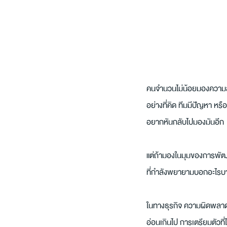
คนจำนวนไม่น้อยมองความลำบาก
อย่างที่คิด ทีมมีปัญหา หรื
อยากหันกลับไปมองมันอีก
แต่ถ้ามองในมุมของการพัฒน
ที่กำลังพยายามบอกอะไรบา
ในทางธุรกิจ ความผิดพลาด ra
อ่อนเกินไป การเตรียมตัวที