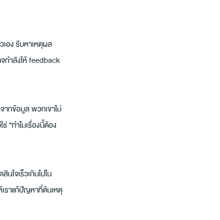
ัวเอง รีบหาเหตุผล
าจกำลังให้ feedback 
จากข้อมูล พวกเขาไม่
 “ทำไมเรื่องนี้ต้อง
ดสินใจเร็วเกินไปใน
เราแก้ปัญหาที่ต้นเหตุ 