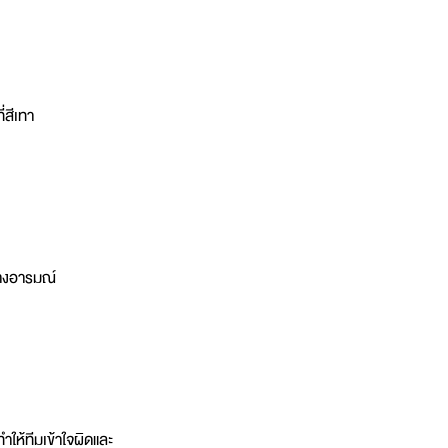
่สีเทา
นทางอารมณ์
ำให้ทีมเข้าใจผิดและ