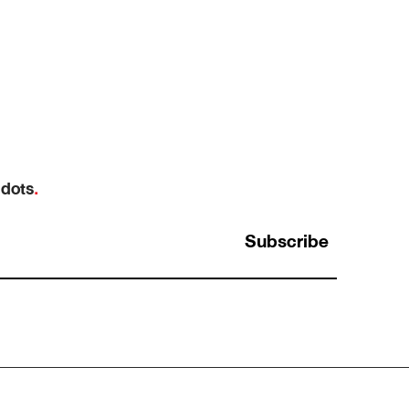
 dots
.
Subscribe
ง
Hypothesis-driven Thinking: ทำไมการ “เดา
คำตอบไว้ก่อน” ถึงทำให้หาข้อมูลได้ตรงกว่าการ
เก็บให้ครบ