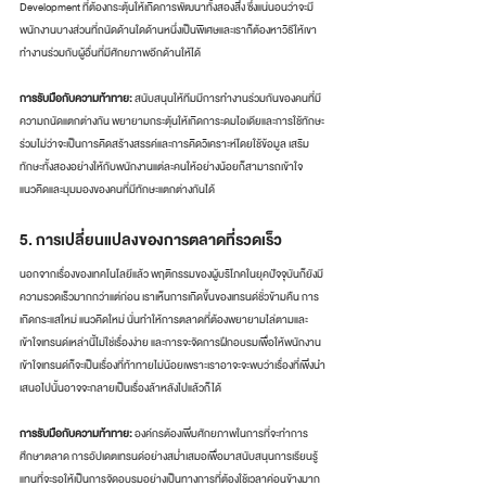
Development ที่ต้องกระตุ้นให้เกิดการพัฒนาทั้งสองสิ่ง ซึ่งแน่นอนว่าจะมี
พนักงานบางส่วนที่ถนัดด้านใดด้านหนึ่งเป็นพิเศษและเราก็ต้องหาวิธีให้เขา
ทำงานร่วมกับผู้อื่นที่มีศักยภาพอีกด้านให้ได้
การรับมือกับความท้าทาย:
 สนับสนุนให้ทีมมีการทำงานร่วมกันของคนที่มี
ความถนัดแตกต่างกัน พยายามกระตุ้นให้เกิดการะดมไอเดียและการใช้ทักษะ
ร่วมไม่ว่าจะเป็นการคิดสร้างสรรค์และการคิดวิเคราะห์โดยใช้ข้อมูล เสริม
ทักษะทั้งสองอย่างให้กับพนักงานแต่ละคนให้อย่างน้อยก็สามารถเข้าใจ
แนวคิดและมุมมองของคนที่มีทักษะแตกต่างกันได้
5. การเปลี่ยนแปลงของการตลาดที่รวดเร็ว
นอกจากเรื่องของเทคโนโลยีแล้ว พฤติกรรมของผู้บริโภคในยุคปัจจุบันก็ยังมี
ความรวดเร็วมากกว่าแต่ก่อน เราเห็นการเกิดขึ้นของเทรนด์ชั่วข้ามคืน การ
เกิดกระแสใหม่ แนวคิดใหม่ นั่นทำให้การตลาดที่ต้องพยายามไล่ตามและ
เข้าใจเทรนด์เหล่านี้ไม่ใช่เรื่องง่าย และการจะจัดการฝึกอบรมเพื่อให้พนักงาน
เข้าใจเทรนด์ก็จะเป็นเรื่องที่ท้าทายไม่น้อยเพราะเราอาจะจะพบว่าเรื่องที่เพิ่งนำ
เสนอไปนั้นอาจจะกลายเป็นเรื่องล้าหลังไปแล้วก็ได้
การรับมือกับความท้าทาย:
 องค์กรต้องเพิ่มศักยภาพในการที่จะทำการ
ศึกษาตลาด การอัปเดตเทรนด์อย่างสม่ำเสมอเพื่อมาสนับสนุนการเรียนรู้
แทนที่จะรอให้เป็นการจัดอบรมอย่างเป็นทางการที่ต้องใช้เวลาค่อนข้างมาก 