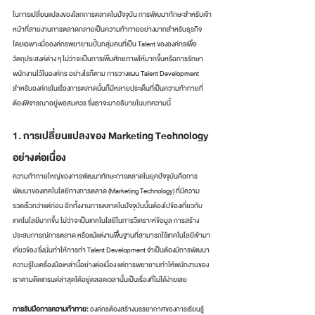
ในการเปลี่ยนแปลงของโลกการตลาดในปัจจุบัน การพัฒนาทักษะสำหรับเจ้า
หน้าที่สายงานการตลาดกลายเป็นความท้าทายอย่างมากสำหรับธุรกิจ 
โดยเฉพาะเมื่อองค์กรพยายามปั้นกลุ่มคนที่เป็น Talent ขององค์กรเพื่อ
วัตถุประสงค์ต่าง ๆ ไม่ว่าจะเป็นการเพิ่มศักยภาพให้มากขึ้นหรือการรักษา
พนักงานไว้ในองค์กร อย่างไรก็ตาม การวางแผน Talent Development 
สำหรับองค์กรในเรื่องการตลาดนั้นก็มีหลายประเด็นที่เป็นความท้าทายที่
ต้องพิจารณาอยู่พอสมควร ซึ่งเราจะมาอธิบายในบทความนี้
1. การเปลี่ยนแปลงของ Marketing Technology 
อย่างต่อเนื่อง
ความท้าทายใหญ่ของการพัฒนาทักษะการตลาดในยุคปัจจุบันคือการ
พัฒนาของเทคโนโลยีทางการตลาด (Marketing Technology) ที่มีความ
รวดเร็วกว่าแต่ก่อน อีกทั้งงานการตลาดในปัจจุบันนั้นต้องไปข้องเกี่ยวกับ
เทคโนโลยีมากขึ้น ไม่ว่าจะเป็นเทคโนโลยีในการวิเคราะห์ข้อมูล การสร้าง
ประสบการณ์การตลาด หรือแม้แต่งานพื้นฐานที่สามารถใช้เทคโนโลยีเข้ามา
เกี่ยวข้อง ซึ่งนั่นทำให้การทำ Talent Development จำเป็นต้องมีการพัฒนา
ความรู้ในเครื่องมือเหล่านี้อย่างต่อเนื่อง แต่การพยายามทำให้พนักงานของ
เราตามติดเทรนด์ล่าสุดได้อยู่ตลอดเวลานั้นเป็นเรื่องที่ไม่ได้ง่ายเลย
การรับมือการความท้าทาย:
 องค์กรต้องสร้างบรรยากาศของการเรียนรู้