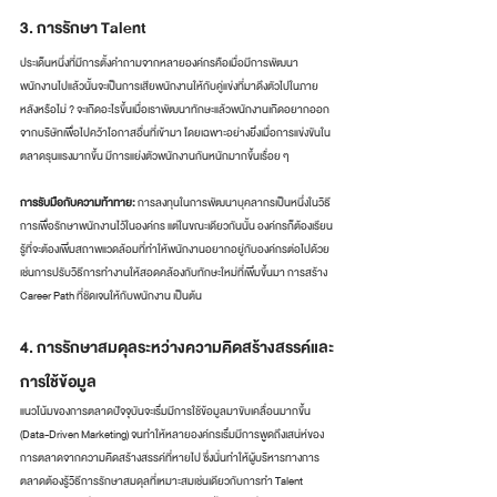
3. การรักษา Talent
ประเด็นหนึ่งที่มีการตั้งคำถามจากหลายองค์กรคือเมื่อมีการพัฒนา
พนักงานไปแล้วนั้นจะเป็นการเสียพนักงานให้กับคู่แข่งที่มาดึงตัวไปในภาย
หลังหรือไม่ ? จะเกิดอะไรขึ้นเมื่อเราพัฒนาทักษะแล้วพนักงานเกิดอยากออก
จากบริษัทเพื่อไปคว้าโอกาสอื่นที่เข้ามา โดยเฉพาะอย่างยิ่งเมื่อการแข่งขันใน
ตลาดรุนแรงมากขึ้น มีการแย่งตัวพนักงานกันหนักมากขึ้นเรื่อย ๆ 
การรับมือกับความท้าทาย:
 การลงทุนในการพัฒนาบุคลากรเป็นหนึ่งในวิธี
การเพื่อรักษาพนักงานไว้ในองค์กร แต่ในขณะเดียวกันนั้น องค์กรก็ต้องเรียน
รู้ที่จะต้องเพิ่มสถาพแวดล้อมที่ทำให้พนักงานอยากอยู่กับองค์กรต่อไปด้วย 
เช่นการปรับวิธีการทำงานให้สอดคล้องกับทักษะใหม่ที่เพิ่มขึ้นมา การสร้าง 
Career Path ที่ชัดเจนให้กับพนักงาน เป็นต้น
4. การรักษาสมดุลระหว่างความคิดสร้างสรรค์และ
การใช้ข้อมูล
แนวโน้มของการตลาดปัจจุบันจะเริ่มมีการใช้ข้อมูลมาขับเคลื่อนมากขึ้น 
(Data-Driven Marketing) จนทำให้หลายองค์กรเริ่มมีการพูดถึงเสน่ห์ของ
การตลาดจากความคิดสร้างสรรค์ที่หายไป ซึ่งนั่นทำให้ผู้บริหารทางการ
ตลาดต้องรู้วิธีการรักษาสมดุลที่เหมาะสมเช่นเดียวกับการทำ Talent 