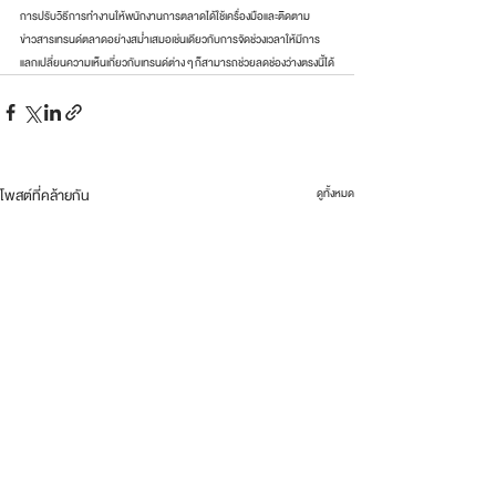
การปรับวิธีการทำงานให้พนักงานการตลาดได้ใช้เครื่องมือและติดตาม
ข่าวสารเทรนด์ตลาดอย่างสม่ำเสมอเช่นเดียวกับการจัดช่วงเวลาให้มีการ
แลกเปลี่ยนความเห็นเกี่ยวกับเทรนด์ต่าง ๆ ก็สามารถช่วยลดช่องว่างตรงนี้ได้
โพสต์ที่คล้ายกัน
ดูทั้งหมด