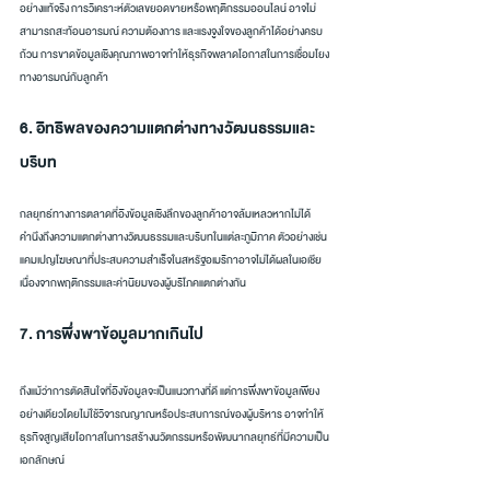
อย่างแท้จริง การวิเคราะห์ตัวเลขยอดขายหรือพฤติกรรมออนไลน์ อาจไม่
สามารถสะท้อนอารมณ์ ความต้องการ และแรงจูงใจของลูกค้าได้อย่างครบ
ถ้วน การขาดข้อมูลเชิงคุณภาพอาจทำให้ธุรกิจพลาดโอกาสในการเชื่อมโยง
ทางอารมณ์กับลูกค้า
6. อิทธิพลของความแตกต่างทางวัฒนธรรมและ
บริบท
กลยุทธ์ทางการตลาดที่อิงข้อมูลเชิงลึกของลูกค้าอาจล้มเหลวหากไม่ได้
คำนึงถึงความแตกต่างทางวัฒนธรรมและบริบทในแต่ละภูมิภาค ตัวอย่างเช่น 
แคมเปญโฆษณาที่ประสบความสำเร็จในสหรัฐอเมริกาอาจไม่ได้ผลในเอเชีย 
เนื่องจากพฤติกรรมและค่านิยมของผู้บริโภคแตกต่างกัน
7. การพึ่งพาข้อมูลมากเกินไป
ถึงแม้ว่าการตัดสินใจที่อิงข้อมูลจะเป็นแนวทางที่ดี แต่การพึ่งพาข้อมูลเพียง
อย่างเดียวโดยไม่ใช้วิจารณญาณหรือประสบการณ์ของผู้บริหาร อาจทำให้
ธุรกิจสูญเสียโอกาสในการสร้างนวัตกรรมหรือพัฒนากลยุทธ์ที่มีความเป็น
เอกลักษณ์