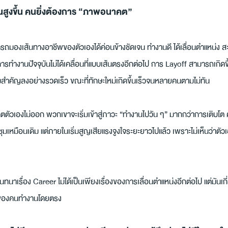
นสูงขึ้น คนยิ่งต้องการ “ภาพอนาคต”
มองเส้นทางอาชีพของตัวเองได้ค่อนข้างชัดเจน ทำงานดี ได้เลื่อนตำแหน่ง 
ารทำงานปัจจุบันไม่ได้เคลื่อนที่แบบเส้นตรงอีกต่อไป การ Layoff สามารถเกิดขึ้
ำคัญลงอย่างรวดเร็ว ขณะที่ทักษะใหม่เกิดขึ้นเร็วจนหลายคนตามไม่ทัน
ตัวเองไม่ออก พวกเขาจะเริ่มเข้าสู่ภาวะ “ทำงานไปวัน ๆ” มากกว่าการเติบโ
ุมเหมือนเดิม แต่ภายในเริ่มสูญเสียแรงจูงใจระยะยาวไปแล้ว เพราะไม่เห็นว่าต
นทนาเรื่อง Career ไม่ได้เป็นเพียงเรื่องของการเลื่อนตำแหน่งอีกต่อไป แต่มันเกี
y ของคนทำงานโดยตรง