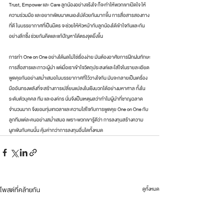
Trust, Empower และ Care ลูกน้องอย่างจริงใจ ก็จะทำให้พวกเขาเปิดใจ ให้
ความร่วมมือ และอยากพัฒนาตนเองไปด้วยกันมากขึ้น การสื่อสารสองทาง
ที่ดี ในบรรยากาศที่เป็นมิตร จะช่วยให้หัวหน้ากับลูกน้องได้เข้าใจกันและกัน
อย่างลึกซึ้ง ช่วยกันคิดและแก้ปัญหาได้ตรงจุดยิ่งขึ้น
การทำ One on One อย่างได้ผลไม่ใช่เรื่องง่าย มันต้องอาศัยการฝึกฝนทักษะ
การสื่อสารและภาวะผู้นำ แต่เมื่อเราเข้าใจวัตถุประสงค์และใส่ใจในรายละเอียด 
พูดคุยกันอย่างสม่ำเสมอในบรรยากาศที่ไว้วางใจกัน มันจะกลายเป็นเครื่อง
มืออันทรงพลังที่จะสร้างการเปลี่ยนแปลงในเชิงบวกได้อย่างมหาศาล ทั้งใน
ระดับตัวบุคคล ทีม และองค์กร นั่นจึงเป็นเหตุผลว่าทำไมผู้นำที่ชาญฉลาด
จำนวนมาก จึงยอมทุ่มเทเวลาและความใส่ใจกับการพูดคุย One on One กับ
ลูกทีมแต่ละคนอย่างสม่ำเสมอ เพราะพวกเขารู้ดีว่า การลงทุนสร้างความ
ผูกพันกับคนนั้น คุ้มค่ากว่าการลงทุนอื่นใดทั้งหมด
โพสต์ที่คล้ายกัน
ดูทั้งหมด