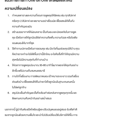
แนวทางการทำ One on One ให้ได้ผลและเห็น
ความเปลี่ยนแปลง
กำหนดตารางและความถี่ของการพูดคุยให้ชัดเจน เช่น ทุกสัปดาห์ 
หรือทุก 2 สัปดาห์ และพยายามอย่าเลื่อนนัด เพื่อแสดงให้เห็นถึง
ความสำคัญของมัน
สร้างบรรยากาศให้ผ่อนคลาย เป็นกันเอง และปลอดภัยในการพูด
คุย เปิดโอกาสให้ลูกน้องได้เล่าความคิดเห็น ความกังวล หรือไอเดีย
ของตนเองให้มากที่สุด
ใช้คำถามปลายเปิดในการชวนคุย เช่น มีอะไรที่ผมช่วยคุณได้บ้าง คุณ
คิดว่าเราจะทำอะไรได้ดีขึ้นกว่านี้อีกไหม อะไรคือสิ่งที่ทำให้คุณมีความ
สุขหรือไม่มีความสุขกับที่ทำงานบ้าง
ให้เวลาการพูดคุยประมาณ 30-60 นาที ซึ่งมากพอจะได้คุยกันอย่าง
ลึกซึ้ง แต่ไม่นานเกินจนหมดสมาธิ
ถามไถ่ทั้งเรื่องงาน การพัฒนาตนเอง เป้าหมายระยะยาว รวมถึงเรื่อง
ส่วนตัวบ้าง เพื่อแสดงให้เห็นว่าเราใส่ใจลูกน้องในฐานะคนคนหนึ่ง 
ไม่ใช่แค่ลูกจ้าง
สรุปประเด็นสำคัญและสิ่งที่จะต้องทำต่อหลังจากพูดคุยทุกครั้ง และ
ติดตามความคืบหน้ากันอย่างสม่ำเสมอ
นอกจากนี้ ผู้นำทีมต้องเปิดใจเรียนรู้และปรับปรุงตนเองอยู่เสมอ รับฟังคำติ
ชมจากลูกน้องด้วยความเต็มใจ และนำไปปรับเปลี่ยนวิธีบริหารให้ดีขึ้น การ 