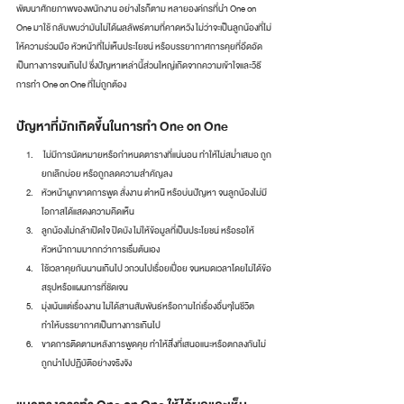
พัฒนาศักยภาพของพนักงาน อย่างไรก็ตาม หลายองค์กรที่นำ One on 
One มาใช้ กลับพบว่ามันไม่ได้ผลลัพธ์ตามที่คาดหวัง ไม่ว่าจะเป็นลูกน้องที่ไม่
ให้ความร่วมมือ หัวหน้าที่ไม่เห็นประโยชน์ หรือบรรยากาศการคุยที่อึดอัด
เป็นทางการจนเกินไป ซึ่งปัญหาเหล่านี้ส่วนใหญ่เกิดจากความเข้าใจและวิธี
การทำ One on One ที่ไม่ถูกต้อง
ปัญหาที่มักเกิดขึ้นในการทำ One on One
 ไม่มีการนัดหมายหรือกำหนดตารางที่แน่นอน ทำให้ไม่สม่ำเสมอ ถูก
ยกเลิกบ่อย หรือถูกลดความสำคัญลง
หัวหน้าผูกขาดการพูด สั่งงาน ตำหนิ หรือบ่นปัญหา จนลูกน้องไม่มี
โอกาสได้แสดงความคิดเห็น
ลูกน้องไม่กล้าเปิดใจ ปิดบัง ไม่ให้ข้อมูลที่เป็นประโยชน์ หรือรอให้
หัวหน้าถามมากกว่าการเริ่มต้นเอง
ใช้เวลาคุยกันนานเกินไป วกวนไปเรื่อยเปื่อย จนหมดเวลาโดยไม่ได้ข้อ
สรุปหรือแผนการที่ชัดเจน
มุ่งเน้นแต่เรื่องงาน ไม่ได้สานสัมพันธ์หรือถามไถ่เรื่องอื่นๆในชีวิต 
ทำให้บรรยากาศเป็นทางการเกินไป
ขาดการติดตามหลังการพูดคุย ทำให้สิ่งที่เสนอแนะหรือตกลงกันไม่
ถูกนำไปปฏิบัติอย่างจริงจัง