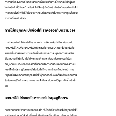
คำถามที่มองผลลัพธ์ในระยะยาวมากขึ้น เช่น เส้นทางนี้จะพาฉันไปอยู่ตรง
ไหนในอีกไม่กี่ปีข้างหน้า หรือถ้าไม่มีใครรู้ ฉันยังกล้าตัดสินใจแบบเดิมหรือไม่ 
การตัดสินใจที่ดีจึงไม่ได้เริ่มจากคำตอบที่ชัดเจน แต่เริ่มจากการหยุดเพื่อถาม
คำถามที่จริงกับตัวเอง
การไม่หยุดคิด เปิดช่องให้เราต่อรองกับความจริง
การไม่หยุดคิดไม่ได้แค่ทำให้เราถามคำถามผิด แต่ยังทำให้เราต่อรองกับ
ความจริงได้ง่ายขึ้น ความจริงมักตัดทางเลือกบางอย่างออกไป และนั่นคือ
เหตุผลที่หลายคนพยายามหลีกเลี่ยงมัน เพราะการหยุดคิดทำให้เราได้ยิน
เสียงความจริงชัดขึ้น เมื่อไม่หยุด เรามักหลอกตัวเองด้วยเหตุผลที่ฟังดู
สมบูรณ์แบบ และบอกตัวเองว่าเดี๋ยวค่อยจัดการทีหลัง แต่ต้นทุนของการไม่
หยุดคิดมักปรากฏในภายหลัง ในวันที่แก้ไขยากกว่าและเจ็บปวดกว่า การ
หยุดคิดในจังหวะที่ควรหยุดอาจทำให้รู้สึกอึดอัดในระยะสั้น แต่ช่วยลดความ
ซับซ้อนของชีวิตในระยะยาว เพราะเราไม่ต้องกลับมาแก้ปัญหาเดิมซ้ำแล้วซ้ำ
อีก
เจตนาดี ไม่ช่วยอะไร หากเราไม่หยุดดูทิศทาง
หลายคนสบายใจกับการบอกตัวเองว่า “ตั้งใจดีแล้ว” แต่การไม่หยุดคิดทำให้
เราไม่ถามคำถามที่สำคัญที่สุด นั่นคือเส้นทางที่เราเลือกกำลังพาเราไปไหน 