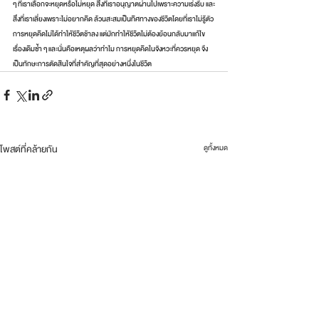
ๆ ที่เราเลือกจะหยุดหรือไม่หยุด สิ่งที่เราอนุญาตผ่านไปเพราะความเร่งรีบ และ
สิ่งที่เราเลี่ยงเพราะไม่อยากคิด ล้วนสะสมเป็นทิศทางของชีวิตโดยที่เราไม่รู้ตัว 
การหยุดคิดไม่ได้ทำให้ชีวิตช้าลง แต่มักทำให้ชีวิตไม่ต้องย้อนกลับมาแก้ไข
เรื่องเดิมซ้ำ ๆ และนั่นคือเหตุผลว่าทำไม การหยุดคิดในจังหวะที่ควรหยุด จึง
เป็นทักษะการตัดสินใจที่สำคัญที่สุดอย่างหนึ่งในชีวิต
โพสต์ที่คล้ายกัน
ดูทั้งหมด