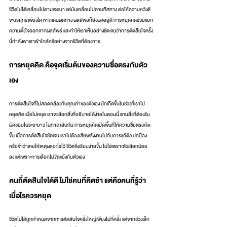
ชีวิตไม่ได้เคลื่อนไปตามเจตนา แต่มันเคลื่อนไปตามทิศทาง ต่อให้ความหวังดี
จะบริสุทธิ์เพียงใด หากเดินผิดทาง ผลลัพธ์ก็ยังผิดอยู่ดี การหยุดคิดช่วยแยก
ความตั้งใจออกจากผลลัพธ์ และทำให้เราเห็นอย่างชัดเจนว่าการตัดสินใจครั้ง
นี้กำลังพาเราเข้าใกล้หรือห่างจากชีวิตที่ต้องการ
การหยุดคิด คือจุดเริ่มต้นของความซื่อตรงกับตัว
เอง
การตัดสินใจที่ไม่สอดคล้องกับคุณค่าของตัวเอง มักเกิดขึ้นในช่วงที่เราไม่
หยุดคิด เมื่อไม่หยุด เราจะเลือกสิ่งที่อธิบายได้ง่ายในตอนนี้ แทนสิ่งที่ต้องรับ
ผิดชอบในระยะยาว ในทางกลับกัน การหยุดคิดเปิดพื้นที่ให้ความซื่อตรงเกิด
ขึ้น เมื่อการตัดสินใจชัดเจน เราไม่ต้องเสียพลังงานไปกับการแก้ตัว ปกป้อง 
หรือจำว่าเคยให้เหตุผลอะไรไว้ ชีวิตจึงเรียบง่ายขึ้น ไม่ใช่เพราะตัวเลือกน้อย
ลง แต่เพราะการเลือกไม่ขัดแย้งกับตัวเอง
คนที่ตัดสินใจได้ดี ไม่ใช่คนที่คิดช้า แต่คือคนที่รู้ว่า
เมื่อไรควรหยุด
ชีวิตไม่ได้ถูกกำหนดจากการตัดสินใจครั้งใหญ่เพียงไม่กี่ครั้ง แต่จากช่วงเล็ก 