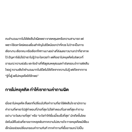
คนจำนวนมากไม่ได้ตัดสินใจผิดเพราะขาดเหตุผลหรือความสามารถ แต่
เพราะใช้เวลาไตร่ตรองเรื่องสำคัญในชีวิตน้อยกว่าที่ควร ไม่ว่าจะเป็นการ
เลือกงาน เลือกคน หรือเลือกทิศทางบางอย่างที่ส่งผลยาวนานกว่าที่เราคาด
ไว้ ปัญหาจึงไม่ใช่ว่าเราไม่รู้ว่าอะไรควรทำ แต่คือเราไม่หยุดคิดในจังหวะที่
อารมณ์ ความเร่งรีบ และข้ออ้างที่ฟังดูสมเหตุสมผลกำลังครอบงำการตัดสิน
ใจอยู่ ความเสียใจจำนวนมากในชีวิตไม่ได้เกิดจากความไม่รู้ แต่เกิดจากการ 
“รู้ทั้งรู้ แต่ไม่หยุดคิดให้ลึกพอ”
การไม่หยุดคิด ทำให้เราถามคำถามผิด
เมื่อเราไม่หยุดคิด สิ่งแรกที่เปลี่ยนไปคือคำถามที่เราใช้ตัดสินใจ เรามักถาม
คำถามที่พาเราไปสู่คำตอบที่ง่ายที่สุด ไม่ใช่คำตอบที่ฉลาดที่สุด คำถาม
อย่าง “อะไรสบายที่สุด” หรือ “อะไรทำให้เรื่องนี้จบเร็วที่สุด” มักเกิดขึ้นโดย
อัตโนมัติในช่วงที่เราอยากหลุดพ้นจากความไม่สบายใจ การหยุดคิดแม้เพียง
เล็กน้อยช่วยเปลี่ยนกรอบคำถามทันที จากคำถามที่เอื้ออารมณ์ ไปเป็น