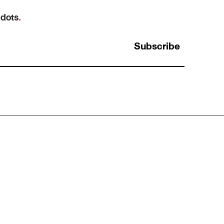
 dots
.
Subscribe
ทำสิบปี ไม่เท่ากับเก่งสิบปี: ทำไม “ชั่วโมงบิน” ถึง
หลอกเราเรื่องความเชี่ยวชาญ