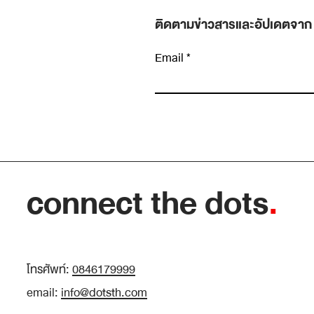
ติดตามข่าวสารและอัปเดตจาก
Email
เขียนความคิดเห็น…
เป้าหมายสองแบบที่ทำให้คนเก่งเท่ากันโตไม่เท่า
กัน: “ทำให้ดูว่าเก่ง” กับ “ทำเพื่อให้เก่งขึ้น”
connect the dots
.
โทรศัพท์:
0846179999
email:
info@dotsth.com