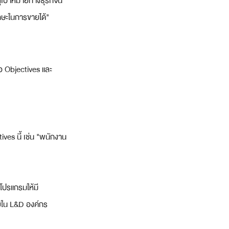
ป้าหมายทางธุรกิจนี้
ักษะในการขายได้"
อ Objectives และ 
ves นี้ เช่น "พนักงาน
ปรแกรมให้มี
ายใน L&D องค์กร